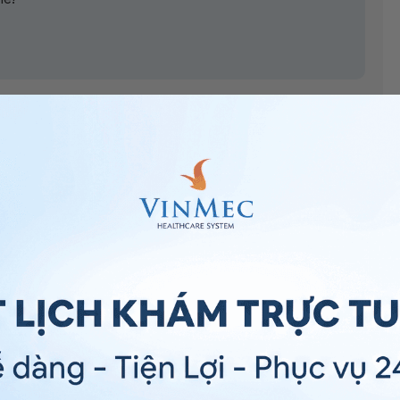
tốt như kháng viêm, tăng cường miễn dịch, thúc đẩy
 Tuy nhiên hiện chưa có nghiên cứu nào về hiệu quả và
 thai, do vậy bạn nên hạn chế sử dụng, đặc biệt là
hi mang thai
uống tinh bột nghệ được không?
” Bạn
g Y tế Vinmec
để bác sĩ tư vấn cụ thể hơn.
!
Quốc Lân -
Bác sĩ Nội soi tiêu hóa - Khoa Khám bệnh &
mec Đà Nẵng.