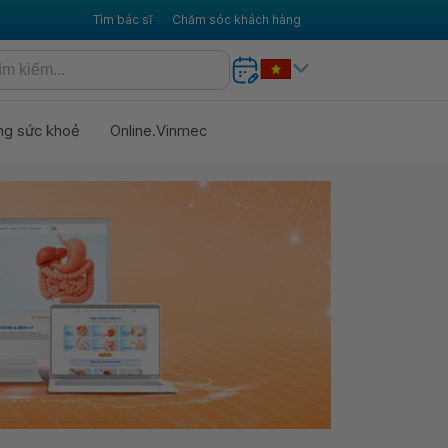
Tìm bác sĩ
Chăm sóc khách hàng
ng sức khoẻ
Online.Vinmec