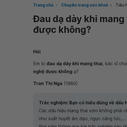
Trang chủ
Chuyên trang sức khoẻ
Tiêu 
Đau dạ dày khi mang 
được không?
Hỏi
Em bị
đau
dạ dày khi mang thai
, bác sĩ cho
nghệ được không
ạ?
Tran Thi Nga
(1980)
Trắc nghiệm: Bạn có hiểu đúng về dấu 
Các dấu hiệu mang thai sớm không phải ch
như xuất huyết âm đạo, ngực căng tức,…
thai sớm thông qua bài trắc nghiệm này n