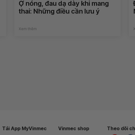
Ợ nóng, đau dạ dày khi mang
thai: Những điều cần lưu ý
Xem thêm
Tải App MyVinmec
Vinmec shop
Theo dõi ch