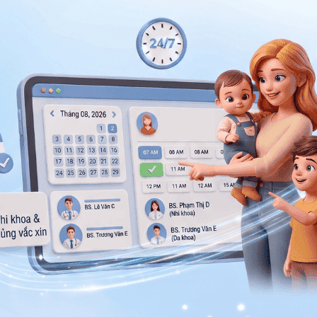
ng bấm số
HOTLINE
, đặt mua
GÓI DỊCH VỤ
hoặc đặt
 tự động trên ứng dụng My Vinmec để quản lý, theo dõi
g dụng.
Chia sẻ
 dạ dày
Điều trị đau dạ dày