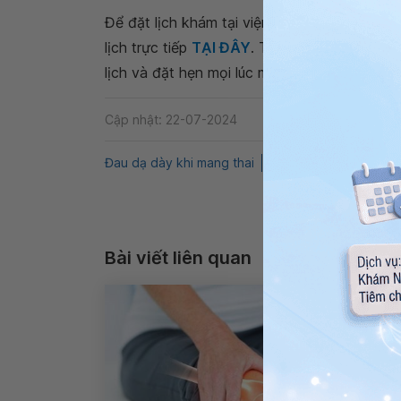
Để đặt lịch khám tại viện, Quý khách vui lò
lịch trực tiếp
TẠI ĐÂY
. Tải và đặt lịch khám
lịch và đặt hẹn mọi lúc mọi nơi ngay trên ứn
Cập nhật: 22-07-2024
Đau dạ dày khi mang thai
Tiêu hóa
QnA
Đau
Bài viết liên quan