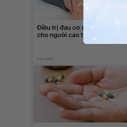
Điều trị đau cơ xương khớp
cho người cao tuổi
Xem thêm