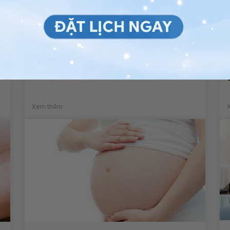
Cách giảm nồng độ acid uric
trong máu
Xem thêm