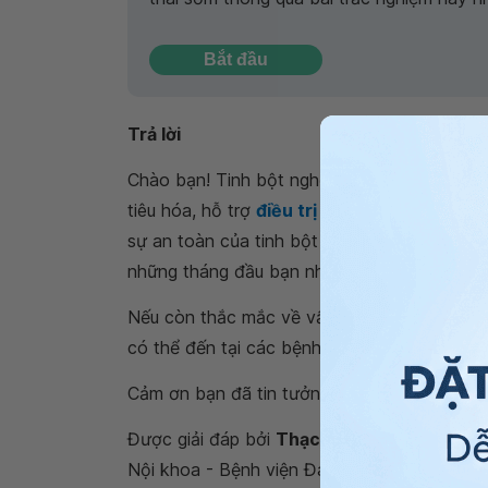
Bắt đầu
Trả lời
Chào bạn! Tinh bột nghệ có nhiều tác dụng 
tiêu hóa, hỗ trợ
điều trị viêm loét dạ dày
...
sự an toàn của tinh bột nghệ trên phụ nữ có
những tháng đầu bạn nhé.
Nếu còn thắc mắc về vấn đề “
đau dạ dày k
có thể đến tại các bệnh viện thuộc
Hệ thốn
Cảm ơn bạn đã tin tưởng Vinmec. Trân trọng
Được giải đáp bởi
Thạc sĩ, Bác sĩ Nguyễn 
Nội khoa - Bệnh viện Đa khoa Quốc tế Vin