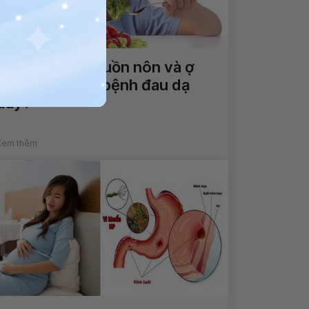
Trẻ biếng ăn, buồn nôn và ợ
hơi là dấu hiệu bệnh đau dạ
dày?
Xem thêm