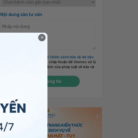
Nội dung cần tư vấn
×
Tôi đã đọc và đồng ý với
Chính sách bảo vệ dữ liệu
cá nhân của Vinmec
và chấp thuận để Vinmec xử lý
DLCN của tôi theo quy định của pháp luật về bảo vệ
DLCN.
*
Gửi thông tin