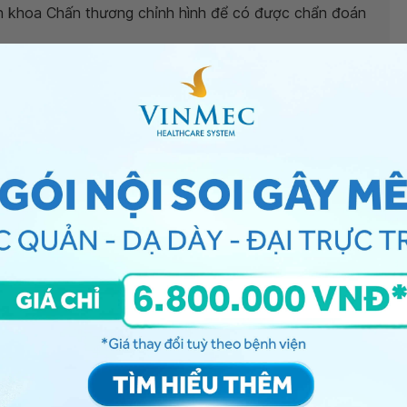
yên khoa Chấn thương chỉnh hình để có được chẩn đoán
ec.com. Trân trọng.
g chỉnh hình - Khoa Ngoại tổng hợp - Bệnh viện Đa
ng bấm số
HOTLINE
, đặt mua
GÓI DỊCH VỤ
hoặc đặt
 tự động trên ứng dụng My Vinmec để quản lý, theo dõi
g dụng.
Chia sẻ
g
QnA
Giãn dây chằng
Cơ Xương Khớp