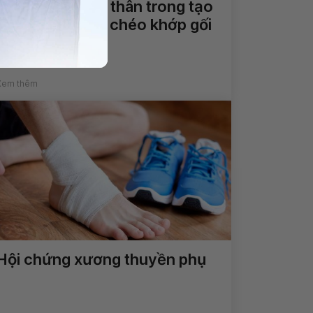
Sử dụng gân tự thân trong tạo
hình dây chằng chéo khớp gối
Xem thêm
Hội chứng xương thuyền phụ