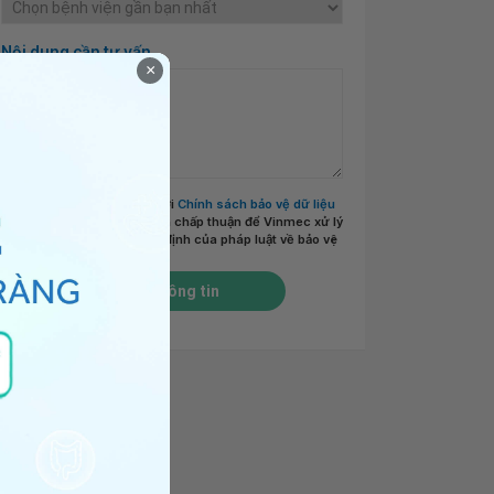
Nội dung cần tư vấn
×
Tôi đã đọc và đồng ý với
Chính sách bảo vệ dữ liệu
cá nhân của Vinmec
và chấp thuận để Vinmec xử lý
DLCN của tôi theo quy định của pháp luật về bảo vệ
DLCN.
*
Gửi thông tin