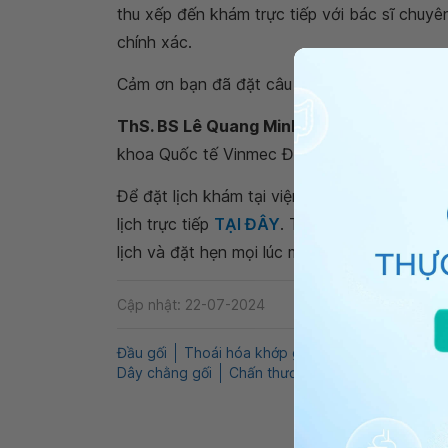
thu xếp đến khám trực tiếp với bác sĩ chu
chính xác.
Cảm ơn bạn đã đặt câu hỏi tới website vinm
ThS. BS Lê Quang Minh -
Bác sĩ Chấn thươn
khoa Quốc tế Vinmec Đà Nẵng
Để đặt lịch khám tại viện, Quý khách vui lò
lịch trực tiếp
TẠI ĐÂY
. Tải và đặt lịch khám
lịch và đặt hẹn mọi lúc mọi nơi ngay trên ứn
Cập nhật: 22-07-2024
Đầu gối
Thoái hóa khớp gối
Tai nạn giao thôn
Dây chằng gối
Chấn thương