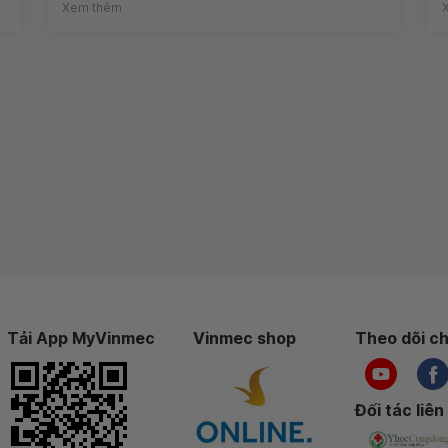
Xem thêm
Tải App MyVinmec
Vinmec shop
Theo dõi ch
Đối tác liên