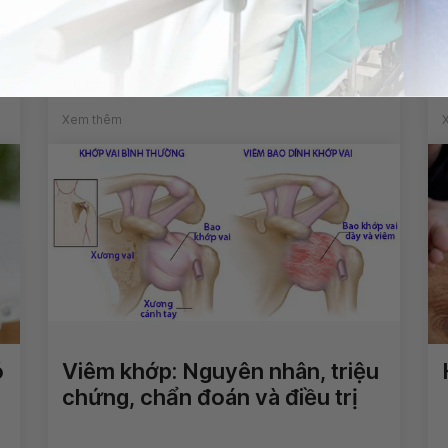
Bị thọt chân có thể chữa được
không?
Xem thêm
ó
Viêm khớp: Nguyên nhân, triệu
chứng, chẩn đoán và điều trị