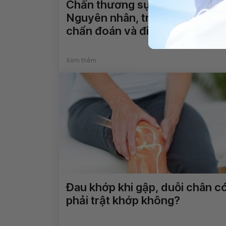
Chấn thương sụn chêm:
Nguyên nhân, triệu chứng,
chẩn đoán và điều trị
Xem thêm
Đau khớp khi gập, duỗi chân c
phải trật khớp không?