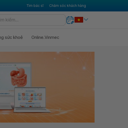
Tìm bác sĩ
Chăm sóc khách hàng
ng sức khoẻ
Online.Vinmec