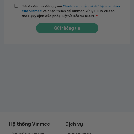
Tôi đã đọc và đồng ý với
Chính sách bảo vệ dữ liệu cá nhân
của Vinmec
và chấp thuận để Vinmec xử lý DLCN của tôi
theo quy định của pháp luật về bảo vệ DLCN.
*
Gửi thông tin
Hệ thống Vinmec
Dịch vụ