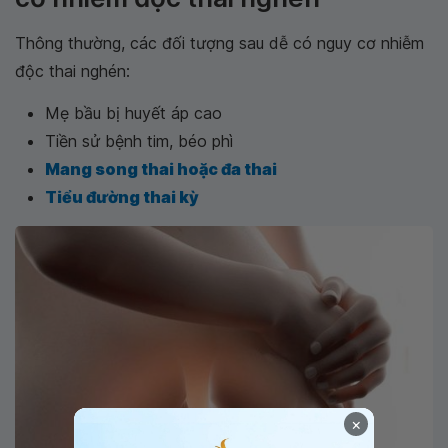
Thông thường, các đối tượng sau dễ có nguy cơ nhiễm
độc thai nghén:
Mẹ bầu bị huyết áp cao
Tiền sử bệnh tim, béo phì
Mang song thai hoặc đa thai
Tiểu đường thai kỳ
×