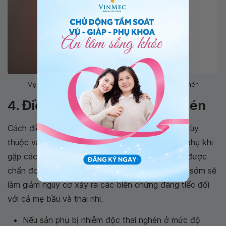
Mẹ bầu mang song thai tăng nguy cơ nhiễm độc thai nghén
4. Điều trị nhiễm độc thai nghén
Cách điều trị nhiễm độc thai nghén 3 tháng đầu tùy
thuộc vào mức độ nghiêm trọng của bệnh. Sản phụ khi
gặp các triệu chứng trên cần đến gặp bác sĩ để được
chẩn đoán và điều trị. Phát hiện và điều trị bệnh sớm sẽ
làm giảm nguy cơ xảy ra các biến chứng đáng tiếc đối
với cả mẹ bầu và thai nhi.
Nếu sản phụ bị nhiễm độc thai nghén ở mức độ