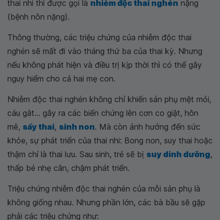
thai nhi thì được gọi là
nhiễm độc thai nghén
nặng
(bệnh nôn nặng).
Thông thường, các triệu chứng của nhiễm độc thai
nghén sẽ mất đi vào tháng thứ ba của thai kỳ. Nhưng
nếu không phát hiện và điều trị kịp thời thì có thể gây
nguy hiểm cho cả hai mẹ con.
Nhiễm độc thai nghén không chỉ khiến sản phụ mệt mỏi,
cáu gắt... gây ra các biến chứng lên cơn co giật, hôn
mê,
sẩy thai
,
sinh non
. Mà còn ảnh hưởng đến sức
khỏe, sự phát triển của thai nhi: Bong non, suy thai hoặc
thậm chí là thai lưu. Sau sinh, trẻ sẽ bị
suy dinh dưỡng
,
thấp bé nhẹ cân, chậm phát triển.
Triệu chứng nhiễm độc thai nghén của mỗi sản phụ là
không giống nhau. Nhưng phần lớn, các bà bầu sẽ gặp
phải các triệu chứng như: