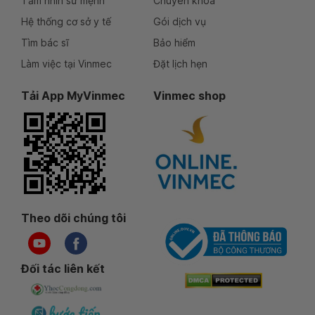
Tầm nhìn sứ mệnh
Chuyên khoa
Hệ thống cơ sở y tế
Gói dịch vụ
Tìm bác sĩ
Bảo hiểm
Làm việc tại Vinmec
Đặt lịch hẹn
Tải App MyVinmec
Vinmec shop
Theo dõi chúng tôi
Đối tác liên kết