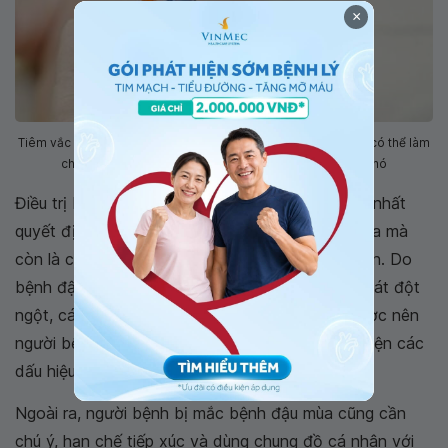
×
Tiêm vắc xin trong vòng 3−4 ngày kể từ khi tiếp xúc với virus có thể làm
cho bệnh ít nghiêm trọng hoặc có thể giúp ngăn chặn nó
Điều trị bệnh đậu mùa ở trẻ em cho hiệu quả tốt nhất
quyết định không chỉ vào các phương pháp chữa mà
còn là chế độ chăm sóc, kiêng cữ của bệnh nhân. Do
bệnh đậu mùa ở trẻ em rất dễ lây lan và bùng phát đột
ngột, các biến chứng không thể lường trước được nên
người bệnh cần có chế độ ăn sóc tốt khi phát hiện các
dấu hiệu quả bệnh.
Ngoài ra, người bệnh bị mắc bệnh đậu mùa cũng cần
chú ý, hạn chế tiếp xúc và dùng chung đồ cá nhân với