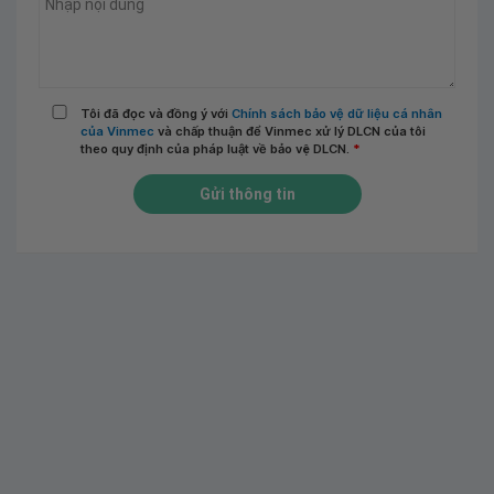
Tôi đã đọc và đồng ý với
Chính sách bảo vệ dữ liệu cá nhân
của Vinmec
và chấp thuận để Vinmec xử lý DLCN của tôi
theo quy định của pháp luật về bảo vệ DLCN.
*
Gửi thông tin