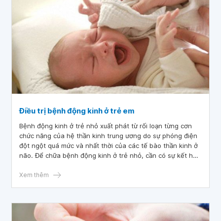
Điều trị bệnh động kinh ở trẻ em
Bệnh động kinh ở trẻ nhỏ xuất phát từ rối loạn từng cơn
chức năng của hệ thần kinh trung ương do sự phóng điện
đột ngột quá mức và nhất thời của các tế bào thần kinh ở
não. Để chữa bệnh động kinh ở trẻ nhỏ, cần có sự kết hợp
nhuần nhuyễn giữa nhiều phương pháp và đòi hỏi ở bệnh
nhi và gia đình sự kiên trì tối đa.
Xem thêm