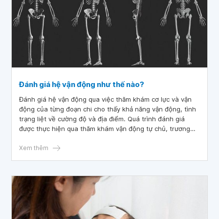
Đánh giá hệ vận động như thế nào?
Đánh giá hệ vận động qua việc thăm khám cơ lực và vận
động của từng đoạn chi cho thấy khả năng vận động, tình
trạng liệt về cường độ và địa điểm. Quá trình đánh giá
được thực hiện qua thăm khám vận động tự chủ, trương
lực cơ, vận động bất thường, khả năng phối hợp động tác
và thăng bằng.
Xem thêm