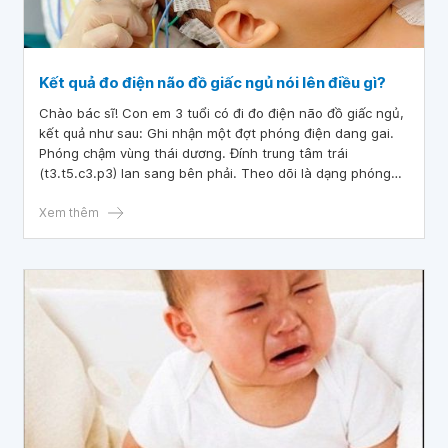
Kết quả đo điện não đồ giấc ngủ nói lên điều gì?
Chào bác sĩ! Con em 3 tuổi có đi đo điện não đồ giấc ngủ,
kết quả như sau: Ghi nhận một đợt phóng điện dang gai.
Phóng chậm vùng thái dương. Đính trung tâm trái
(t3.t5.c3.p3) lan sang bên phải. Theo dõi là dạng phóng
đông kinh. Tuy nhiên, gai vùng thái dương trung tâm có
thể xuất hiện ở 10-20%. Trẻ không có triệu chứng, xin kết
Xem thêm
hợp lâm sàng EEG lập lại khi cần. Em muốn hỏi bác sĩ kết
quả như vậy bé có bị sao không? Em xin cám ơn!