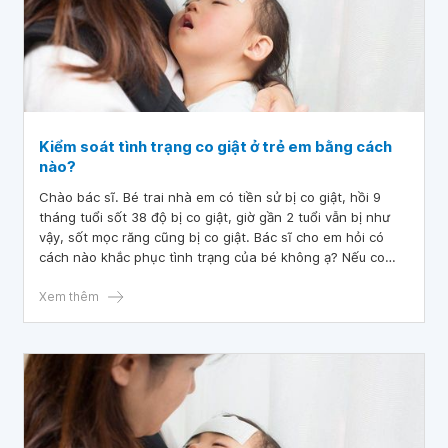
Kiểm soát tình trạng co giật ở trẻ em bằng cách
nào?
Chào bác sĩ. Bé trai nhà em có tiền sử bị co giật, hồi 9
tháng tuổi sốt 38 độ bị co giật, giờ gần 2 tuổi vẫn bị như
vậy, sốt mọc răng cũng bị co giật. Bác sĩ cho em hỏi có
cách nào khắc phục tình trạng của bé không ạ? Nếu co
giật nhiều lần trong ngày thì sau này bé có bị động kinh
hay ảnh hưởng đến tính mạng không ạ? Mong bác sĩ tư
Xem thêm
vấn giúp em, cảm ơn bác sĩ.