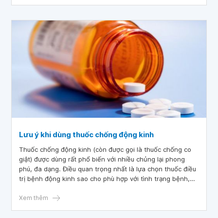
Lưu ý khi dùng thuốc chống động kinh
Thuốc chống động kinh (còn được gọi là thuốc chống co
giật) được dùng rất phổ biến với nhiều chủng lại phong
phú, đa dạng. Điều quan trọng nhất là lựa chọn thuốc điều
trị bệnh động kinh sao cho phù hợp với tình trạng bệnh,
khả năng kinh tế của bệnh nhân, giúp cải thiện chất lượng
sống của người bệnh và giảm thiểu các tác dụng phụ có
Xem thêm
hại của thuốc.