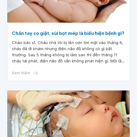
Chân tay co giật, sùi bọt mép là biểu hiện bệnh gì?
Chào bác sĩ. Cháu nhà tôi bị lên cơn tím mặt vào tháng 6,
cháu đã đi khám nhưng điện não đồ không có gì bất
thường. Sau 5 tháng không bị làm sao thì đến tháng 11
cháu tái phát, điện não đồ vẫn không phát hiện gì. Mỗi lần
cháu lên cơn là mắt nhìn về một phía, chân tay co giật, sùi
bọt mép. Bác sĩ cho hỏi như vậy là bị làm sao ạ? Mong bác
Xem thêm
sĩ tư vấn giúp tôi, tôi xin cảm ơn.