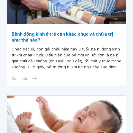
Bệnh động kinh ở trẻ cần khắc phục và chữa trị
như thế nào?
Chào bác sĩ, con gái cháu năm nay 6 tuổi, bé bị động kinh
từ khi cháu 1 tuổi. Biểu hiện của bé mỗi khi tới cơn là bé bị
giật chúi đầu xuống (như kiểu ngủ gật), rồi mất ý thức trong
khoảng 3 - 5 giây, bé thường bị khi bé ngủ dậy. Gia đình
đã đưa bé điều trị tại khoa thần kinh ở bệnh viện năm
nhưng bệnh của bé không đỡ, giờ bé đang học lớp 1
Xem thêm
nhưng nhận thức của bé không bằng các bạn cùng trang
lứa.