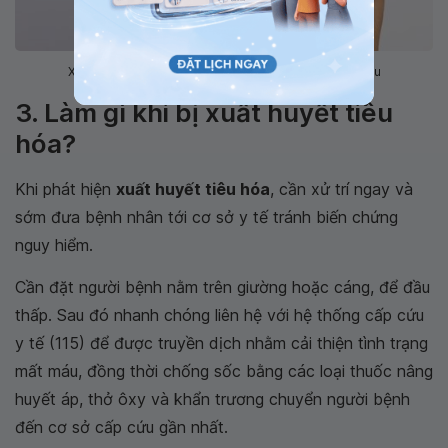
Xuất huyết tiêu hóa có thể có các triệu chứng mất máu
3. Làm gì khi bị xuất huyết tiêu
hóa?
Khi phát hiện
xuất huyết tiêu hóa
, cần xử trí ngay và
sớm đưa bệnh nhân tới cơ sở y tế tránh biến chứng
nguy hiểm.
Cần đặt người bệnh nằm trên giường hoặc cáng, để đầu
thấp. Sau đó nhanh chóng liên hệ với hệ thống cấp cứu
y tế (115) để được truyền dịch nhằm cải thiện tình trạng
mất máu, đồng thời chống sốc bằng các loại thuốc nâng
huyết áp, thở ôxy và khẩn trương chuyển người bệnh
đến cơ sở cấp cứu gần nhất.