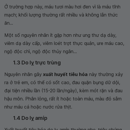
Ở trường hợp này, máu tươi màu hơi đen vì là máu tĩnh
mạch; khối lượng thường rất nhiều và không lẫn thức
ăn...
Một số nguyên nhân ít gặp hơn như ung thư dạ dày,
viêm dạ dày cấp, viêm loét trợt thực quản, ure máu cao,
ngộ độc chì, ngộ độc thủy ngân...
1.3 Do lỵ trực trùng
Nguyên nhân gây
xuất huyết tiêu hóa
này thường xảy
ra ở trẻ em, có thể có sốt cao, đau quặn bụng dữ dội,
đại tiện nhiều lần (15-20 lần/ngày), kèm mót rặn và đau
hậu môn. Phân lỏng, rất ít hoặc toàn máu, màu đỏ sẫm
như máu cá hoặc nước rửa thịt.
1.4 Do lỵ amíp
Xuất huyết tiêu hóa do lỵ amíp thường nhẹ, triệu chứng