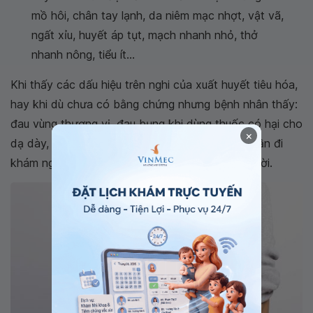
mồ hôi, chân tay lạnh, da niêm mạc nhợt, vật vã,
ngất xỉu, huyết áp tụt, mạch nhanh nhỏ, thở
nhanh nông, tiểu ít...
Khi thấy các dấu hiệu trên nghi của xuất huyết tiêu hóa,
hay khi dù chưa có bằng chứng nhưng bệnh nhân thấy:
đau vùng thượng vị, đau bụng khi dùng thuốc có hại cho
×
dạ dày, xanh xao, hoa mắt, chóng mặt... cũng cần đi
khám ngay để được chẩn đoán và điều trị kịp thời.