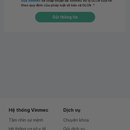
của Vinmec
và chấp thuận để Vinmec xử lý DLCN của tôi
theo quy định của pháp luật về bảo vệ DLCN.
*
Gửi thông tin
Hệ thống Vinmec
Dịch vụ
Tầm nhìn sứ mệnh
Chuyên khoa
Hệ thống cơ sở y tế
Gói dịch vụ