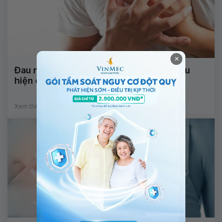
×
Đau nhói một vài vị trí quanh ngực là biểu
hiện của bệnh gì?
Xem thêm