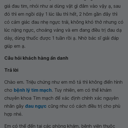
giá đau tim, nhói như ai dùng vật gì đâm vào vậy ạ, sau
đó thì em ngồi dậy 1 lúc lâu thì hết, 2 hôm gần đây thì
có cảm giác đau nhẹ ngực trái, không khó thở nhưng có
lúc nặng ngực, choáng váng và em đang điều trị đau dạ
dày, dùng thuốc được 1 tuần rồi ạ. Nhờ bác sĩ giải đáp
giúp em ạ.
Câu hỏi khách hàng ẩn danh
Trả lời
Chào em. Triệu chứng như em mô tả thì không điển hình
cho
bệnh lý tim mạch
. Tuy nhiên, em có thể khám
chuyên khoa Tim mạch để xác định chính xác nguyên
nhân gây
đau ngực
cũng như có cách điều trị cho phù
hợp nhé.
Em có thể đến tại các phòng khám, bệnh viện thuộc