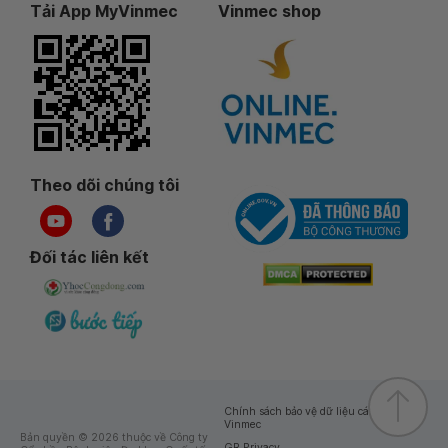
Tải App MyVinmec
Vinmec shop
Theo dõi chúng tôi
Đối tác liên kết
Chính sách bảo vệ dữ liệu cá nhân của
Vinmec
Bản quyền © 2026 thuộc về Công ty
GR Privacy