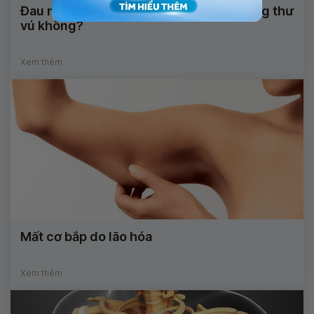
Đau ngực trái có phải là dấu hiệu của ung thư
vú không?
Xem thêm
Mất cơ bắp do lão hóa
Xem thêm