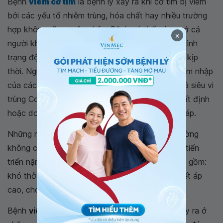
Bệnh
viêm cơ tim
là bệnh lý xảy ra khi cơ tim bị viêm
bởi các yếu tố nhiễm trùng, hóa chất hay nhiều trường
hợp không rõ nguyên nhân. Bệnh có thể xảy ra ở cả
×
người khỏe mạnh, không bị bệnh tim. Bệnh gây tình
trạng đột tử cao nếu không phát hiện và điều trị kịp
thời. Nguyên nhân bệnh
viêm cơ tim
là do sự xâm nhập
của các loại siêu vi trùng tấn công cơ thể, nhất là siêu vi
trùng Coxacki, do sử dụng một số loại thuốc nhất định
hoặc do hóa chất, sự gia tăng hormone tuyến giáp.
Những người bị bệnh cơ tim ở giai đoạn đầu thường
không có dấu hiệu và triệu chứng. Khi tình trạng tiến
triển nặng, dấu hiệu và triệu chứng xuất hiện bao gồm:
khó thở, ho, mệt mỏi, đau ngực, sưng chân, huyết áp
cao, chóng mặt...
Bệnh
viêm cơ tim
sẽ gây ra đột tử và có thể xảy ra ở