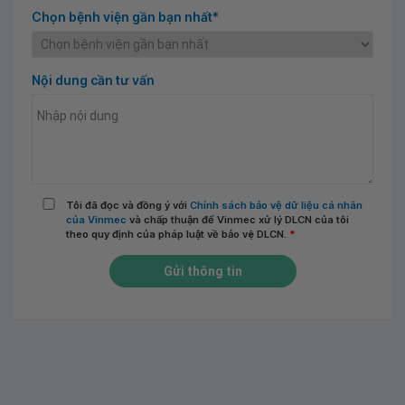
Chọn bệnh viện gần bạn nhất*
Nội dung cần tư vấn
Tôi đã đọc và đồng ý với
Chính sách bảo vệ dữ liệu cá nhân
của Vinmec
và chấp thuận để Vinmec xử lý DLCN của tôi
theo quy định của pháp luật về bảo vệ DLCN.
*
Gửi thông tin