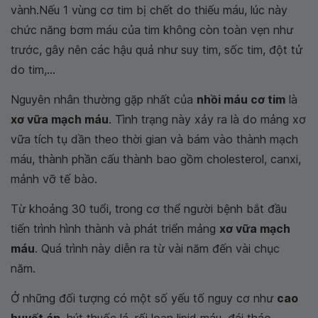
vành.Nếu 1 vùng cơ tim bị chết do thiếu máu, lúc này
chức năng bơm máu của tim không còn toàn vẹn như
trước, gây nên các hậu quả như suy tim, sốc tim, đột tử
do tim,...
Nguyên nhân thường gặp nhất của
nhồi máu cơ tim
là
xơ vữa mạch máu
. Tình trạng này xảy ra là do mảng xơ
vữa tích tụ dần theo thời gian và bám vào thành mạch
máu, thành phần cấu thành bao gồm cholesterol, canxi,
mảnh vỡ tế bào.
Từ khoảng 30 tuổi, trong cơ thể người bệnh bắt đầu
tiến trình hình thành và phát triển mảng
xơ vữa mạch
máu
. Quá trình này diễn ra từ vài năm đến vài chục
năm.
Ở những đối tượng có một số yếu tố nguy cơ như
cao
huyết áp
, hút thuốc lá, rối loạn lipid máu, đái tháo