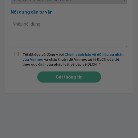
Nội dung cần tư vấn
Tôi đã đọc và đồng ý với
Chính sách bảo vệ dữ liệu cá nhân
của Vinmec
và chấp thuận để Vinmec xử lý DLCN của tôi
theo quy định của pháp luật về bảo vệ DLCN.
*
Gửi thông tin