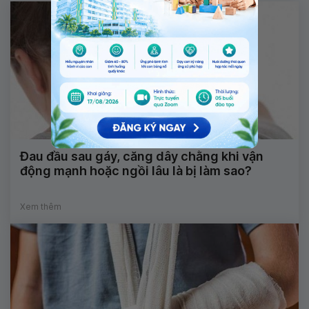
Đau đầu sau gáy, căng dây chằng khi vận
động mạnh hoặc ngồi lâu là bị làm sao?
Xem thêm