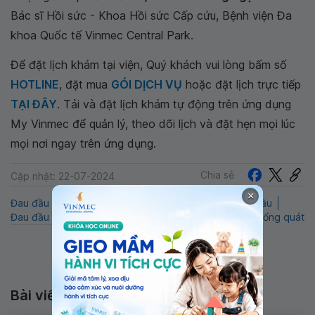
Bác sĩ Hồi sức - Khoa Hồi sức Cấp cứu, Bệnh viện Đa
khoa Quốc tế Vinmec Central Park.
Để đặt lịch khám tại viện, Quý khách vui lòng bấm số
HOTLINE
, đặt mua
GÓI DỊCH VỤ
hoặc đặt lịch trực tiếp
TẠI ĐÂY
. Tải và đặt lịch khám tự động trên ứng dụng
My Vinmec để quản lý, theo dõi lịch và đặt hẹn mọi lúc
mọi nơi ngay trên ứng dụng.
Chia sẻ
Cập nhật: 22-07-2024
×
Đau đầu bên trái
QnA
Chụp MRI
Bệnh đau nửa đầu
Đau đầu bên phải
Chụp cộng hưởng từ
Sức khỏe tổng quát
Bài viết liên quan