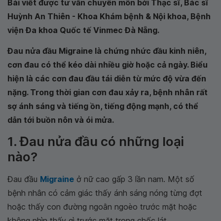
Bài viết được tư vấn chuyên môn bởi Thạc sĩ, Bác sĩ
Huỳnh An Thiên - Khoa Khám bệnh & Nội khoa, Bệnh
viện Đa khoa Quốc tế Vinmec Đà Nẵng.
Đau nửa đầu Migraine là chứng nhức đầu kinh niên,
cơn đau có thể kéo dài nhiều giờ hoặc cả ngày. Biểu
hiện là các cơn đau đầu tái diễn từ mức độ vừa đến
nặng. Trong thời gian cơn đau xảy ra, bệnh nhân rất
sợ ánh sáng và tiếng ồn, tiếng động mạnh, có thể
dẫn tới buồn nôn và ói mửa.
1. Đau nửa đầu có những loại
nào?
Đau đầu
Migraine
ở nữ cao gấp 3 lần nam. Một số
bệnh nhân có cảm giác thấy ánh sáng nóng từng đợt
hoặc thấy con đường ngoằn ngoèo trước mặt hoặc
không nhìn thấy gì trước mặt trong chốc lát.