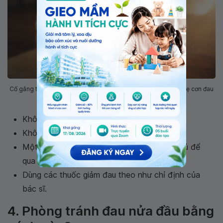
Cố gắng thư giãn bằng cách thiền hoặc nghe nhạc để giảm nhẹ cơn đau
nửa đầu
Không đọc sách hay xem vô tuyến.
Không nên lái xe.
Một số người tìm cách giảm đau từ việc "ngủ để
qua đi" một cơn đau.
Dùng các thuốc giảm đau theo như chỉ định của
bác sĩ.
4. Phòng tránh đau nửa đầu bằng