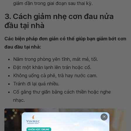
giảm dần trong giai đoạn sau thai kỳ.
3. Cách giảm nhẹ cơn đau nửa
đầu tại nhà
Các biện pháp đơn giản có thể giúp bạn giảm bớt cơn
đau đầu tại nhà:
Nằm trong phòng yên tĩnh, mát mẻ, tối.
Đặt một khăn lạnh lên trán hoặc cổ.
Không uống cà phê, trà hay nước cam.
Tránh đi lại quá nhiều.
Cố gắng thư giãn bằng cách thiền hoặc nghe
nhạc.
×