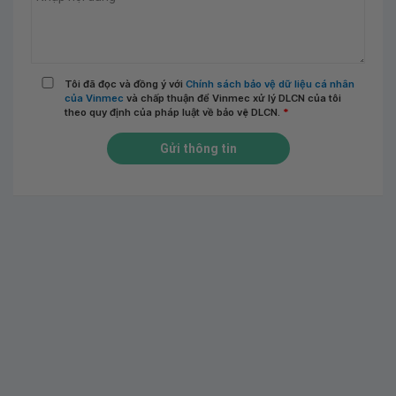
Tôi đã đọc và đồng ý với
Chính sách bảo vệ dữ liệu cá nhân
của Vinmec
và chấp thuận để Vinmec xử lý DLCN của tôi
theo quy định của pháp luật về bảo vệ DLCN.
*
Gửi thông tin