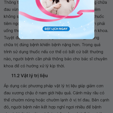
Thông thường, loại thuốc mà người bệnh sử dụng chữa
đau vùng chậu là thuốc giảm đau, thuốc chống viêm
không steroid, thuốc kháng sinh, thuốc giãn cơ, thuốc
tiêm ngoài màng cứng corticoid,... Bệnh nhân cần phải
uống thuốc theo đúng chỉ định của bác sĩ chuyên khoa.
Tuyệt đối không được tự ý mua thuốc uống, không
chữa trị đúng bệnh khiến bệnh nặng hơn. Trong quá
trình sử dụng thuốc nếu cơ thể có bất cứ bất thường
nào, người bệnh cần phải thông báo cho bác sĩ chuyên
khoa để có hướng xử lý kịp thời.
11.2 Vật lý trị liệu
Áp dụng các phương pháp vật lý trị liệu giúp giảm cơn
đau xương chậu ở nam giới hiệu quả. Cánh mày râu có
thể chườm nóng hoặc chườm lạnh ở vị trí đau. Bên cạnh
đó, người bệnh nên kết hợp nghỉ ngơi nhiều để bệnh