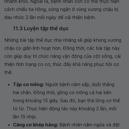
nhanh khỏi. Ngoài ra, bệnh nhân còn có thể thực hiện
cách chiếu tia hồng, sóng ngắn ở vùng xương chậu bị
đau nhức 2 lần mỗi ngày để cải thiện bệnh.
11.3 Luyện tập thể dục
Những bài tập thể dục nhẹ nhàng sẽ giúp khung xương
chậu co giãn linh hoạt hơn. Đồng thời, các bài tập này
còn giúp duy trì chức năng vận động của cột sống, cải
thiện tình trạng co cơ, thúc đẩy khả năng phục hồi cơ
thể.
Tập cơ mông:
Người bệnh nằm sấp, duỗi thẳng
hai chân. Đồng thời, gồng cơ mông cả hai bên
trong khoảng 15 giây. Sau đó, bạn thả lỏng cơ thể
từ từ. Thực hiện động tác này khoảng 2 lần, mỗi
lần 15 nhịp.
Căng cơ khép háng:
Bệnh nhân nằm ngửa và đặt