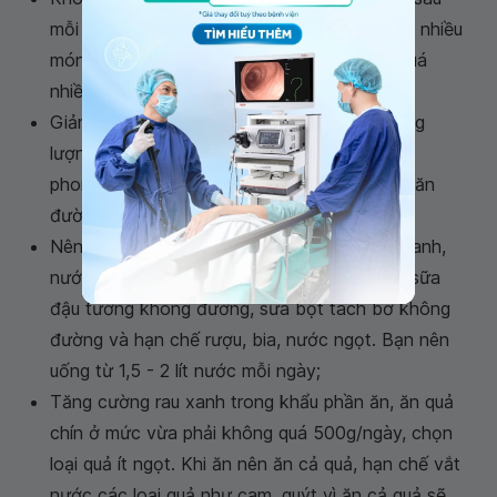
mỗi bữa ăn; để tránh lãng phí không nên nấu nhiều
món ăn trong một bữa hoặc nấu số lượng quá
nhiều;
Giảm bớt những thức ăn cung cấp nhiều năng
lượng như: cơm, bánh mì, dầu mỡ, bơ, kem,
phomai, các loại kẹo và bánh ngọt; hạn chế ăn
đường, tối đa chỉ nên ăn 10 - 20g/ngày;
Nên uống nước đun sôi để nguội, nước trà xanh,
nước rau luộc, nước quả tươi không đường, sữa
đậu tương không đường, sữa bột tách bơ không
đường và hạn chế rượu, bia, nước ngọt. Bạn nên
uống từ 1,5 - 2 lít nước mỗi ngày;
Tăng cường rau xanh trong khẩu phần ăn, ăn quả
chín ở mức vừa phải không quá 500g/ngày, chọn
loại quả ít ngọt. Khi ăn nên ăn cả quả, hạn chế vắt
nước các loại quả như cam, quýt vì ăn cả quả sẽ