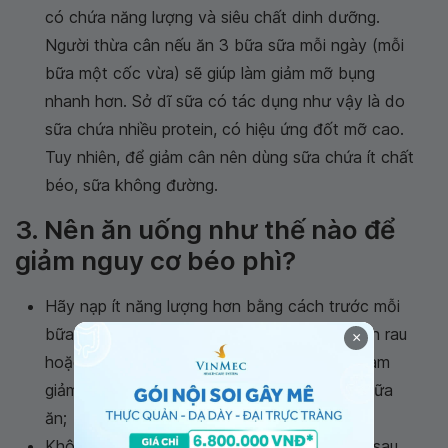
có chứa năng lượng và siêu chất dinh dưỡng.
Người thừa cân nếu ăn 3 bữa sữa mỗi ngày (mỗi
bữa một cốc vừa) sẽ giúp làm giảm mỡ bụng
nhanh hơn. Sở dĩ sữa có tác dụng như vậy là do
sữa chứa nhiều protein, có hiệu ứng đốt mỡ cao.
Tuy nhiên, để giảm cân nên dùng sữa chứa ít chất
béo, sữa không đường.
3. Nên ăn uống như thế nào để
giảm nguy cơ béo phì?
Hãy nạp ít năng lượng hơn bằng cách trước mỗi
bữa ăn uống một cốc nước, ăn một bát canh rau
×
hoặc một đĩa rau luộc để tạo cảm giác no, làm
giảm bớt lượng thức ăn khác ăn vào trong bữa
ăn;
Không nên ăn cố, ăn hết thức ăn còn dư lại sau