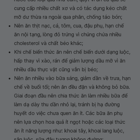
cung cấp nhiều chất xơ và có tác dụng kéo chất
mỡ dư thừa ra ngoài qua phân, chống táo bón;
Nên ăn thịt nạc, cá, tôm, cua, đậu phụ, hạn chế
ăn nội tạng, lòng đỏ trứng vì chúng chứa nhiều
cholesterol và chất béo khác;
Khi chế biến thức ăn nên chế biến dưới dạng luộc,
hấp thay vì xào, rán để giảm lượng dầu mỡ vì ăn
nhiều dầu thực vật cũng vẫn bị béo;
Nên ăn nhiều vào bữa sáng, giảm dần về trưa, hạn
chế về buổi tối; nên ăn đều đặn và không bỏ bữa.
Giai đoạn đầu nên chia thức ăn làm nhiều bữa để
làm dạ dày thu dần nhỏ lại, tránh bị hạ đường
huyết do việc chưa quen ăn ít. Các bữa ăn phụ
nên lựa chọn hoa quả ít ngọt hoặc các loại thức
ăn ít năng lượng như: khoai tây, khoai lang luộc,
sắn luộc, sữa đậu tương không đường;