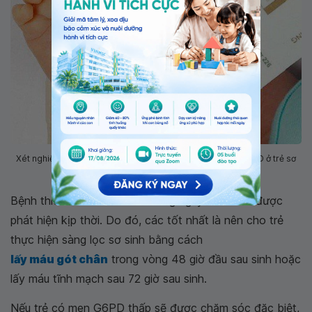
Xét nghiệm lấy máu gót chân chẩn đoán sớm thiếu men G6PD ở trẻ sơ
sinh
Bệnh thiếu men G6PD sẽ không nguy hiểm nếu được
phát hiện kịp thời. Do đó, các tốt nhất là nên cho trẻ
thực hiện sàng lọc sơ sinh bằng cách
lấy máu gót chân
trong vòng 48 giờ đầu sau sinh hoặc
lấy máu tĩnh mạch sau 72 giờ sau sinh.
Nếu trẻ có men G6PD thấp sẽ được chăm sóc đặc biệt,