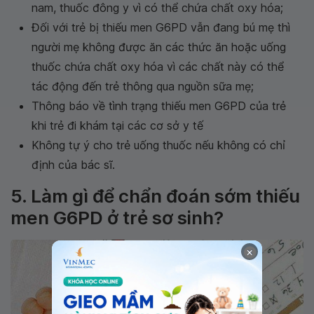
nam, thuốc đông y vì có thể chứa chất oxy hóa;
Đối với trẻ bị thiếu men G6PD vẫn đang bú mẹ thì
người mẹ không được ăn các thức ăn hoặc uống
thuốc chứa chất oxy hóa vì các chất này có thể
tác động đến trẻ thông qua nguồn sữa mẹ;
Thông báo về tình trạng thiếu men G6PD của trẻ
khi trẻ đi khám tại các cơ sở y tế
Không tự ý cho trẻ uống thuốc nếu không có chỉ
định của bác sĩ.
5. Làm gì để chẩn đoán sớm thiếu
men G6PD ở trẻ sơ sinh?
×