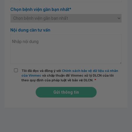
Chọn bệnh viện gần bạn nhất*
Nội dung cần tư vấn
Tôi đã đọc và đồng ý với
Chính sách bảo vệ dữ liệu cá nhân
của Vinmec
và chấp thuận để Vinmec xử lý DLCN của tôi
theo quy định của pháp luật về bảo vệ DLCN.
*
Gửi thông tin