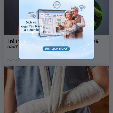
Trẻ trào ngược, Hp dạ dày điều trị như thế
nào?
Xem thêm