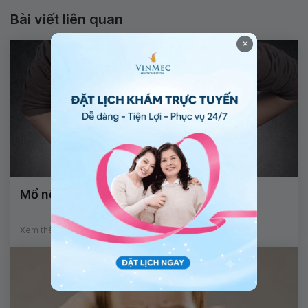
Bài viết liên quan
×
Mổ nội soi điều trị thoát vị hoành
Xem thêm