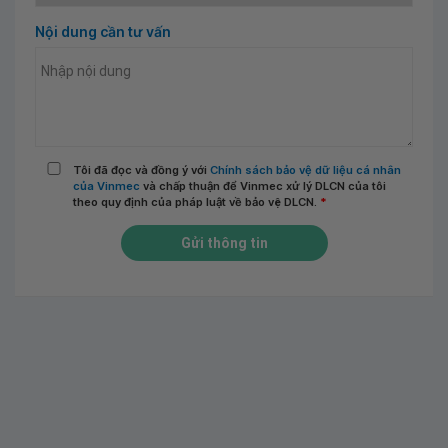
Nội dung cần tư vấn
Tôi đã đọc và đồng ý với
Chính sách bảo vệ dữ liệu cá nhân
của Vinmec
và chấp thuận để Vinmec xử lý DLCN của tôi
theo quy định của pháp luật về bảo vệ DLCN.
*
Gửi thông tin