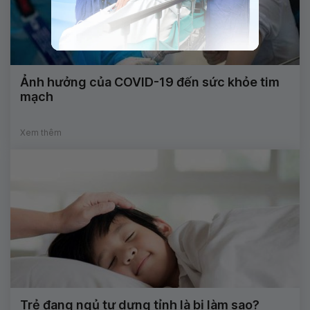
Ảnh hưởng của COVID-19 đến sức khỏe tim
mạch
Xem thêm
Trẻ đang ngủ tự dưng tỉnh là bị làm sao?