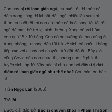
Con hay bị
rối loạn giấc ngủ
, cứ buổi tối thì thức cả
đêm xong sáng thì lại bắt đầu ngủ, nhiều lần sau khi
thức cả buổi tối thì con có thức cả buổi sáng tới tối rồi
ngủ để mọi thứ trở lại bình thường. Xong có vài hôm
con ngủ 18 - 19 tiếng. Con có xu hướng lúc nào cũng ở
trong phòng, từ sáng đến tối trừ vệ sinh cá nhân, không
tiếp xúc với ai hay nói chuyện, trừ đặt đồ ăn. Bây giờ
cũng Covid nên con chưa thi, nhưng con sẽ phải thi
tuyển sinh lớp 10. Vậy bác sĩ cho con hỏi
điều trị dứt
điểm rối loạn giấc ngủ như thế nào?
Con cảm ơn bác
sĩ.
Trần Ngọc Lan
(2006)
Trả lời
Được giải đáp bởi
Bác sĩ chuyên khoa II Phạm Thị Sơn