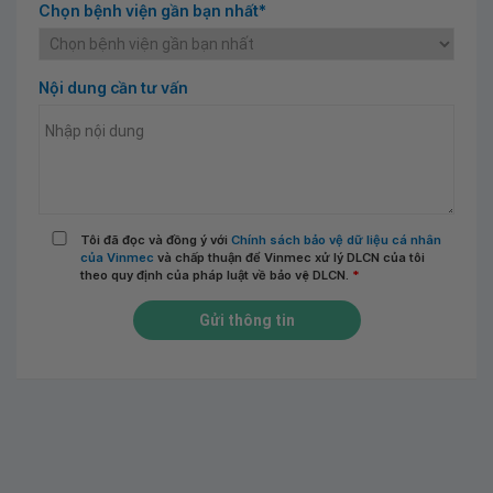
Chọn bệnh viện gần bạn nhất*
Nội dung cần tư vấn
Tôi đã đọc và đồng ý với
Chính sách bảo vệ dữ liệu cá nhân
của Vinmec
và chấp thuận để Vinmec xử lý DLCN của tôi
theo quy định của pháp luật về bảo vệ DLCN.
*
Gửi thông tin