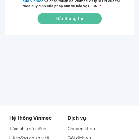
của Vinmec
và chấp thuận để Vinmec xử lý DLCN của tôi
theo quy định của pháp luật về bảo vệ DLCN.
*
Gửi thông tin
Hệ thống Vinmec
Dịch vụ
Tầm nhìn sứ mệnh
Chuyên khoa
Hệ thống cơ sở y tế
Gói dịch vụ