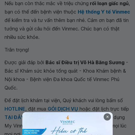
Nếu bạn còn thắc mắc về triệu chứng
rối loạn giấc ngủ
,
bạn có thể đến bệnh viện thuộc
Hệ thống Y tế Vinmec
để kiểm tra và tư vấn thêm bạn
nhé. Cảm ơn bạn đã tin tưởng và gửi câu hỏi đến
Vinmec. Chúc bạn có thật nhiều sức khỏe.
Trân trọng!
Được giải đáp bởi
Bác sĩ Điều trị Võ Hà Băng Sương
-
Bác sĩ Khám sức khỏe tổng quát - Khoa Khám bệnh &
Nội khoa - Bệnh viện Đa khoa Quốc tế Vinmec Phú
Quốc.
Để đặt lịch khám tại viện, Quý khách vui lòng bấm số
HOTLINE
, đặt mua
GÓI DỊCH VỤ
hoặc đặt lịch trực tiếp
×
TẠI ĐÂY
. Tải và đặt lịch khám tự động trên ứng dụng
My Vinmec để quản lý, theo dõi lịch và đặt hẹn mọi lúc
mọi nơi ngay trên ứng dụng.