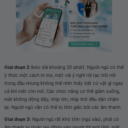
Giai đoạn 2
(kéo dài khoảng 20 phút): Người ngủ có thể
ý thức một cách lơ mơ, một vài ý nghĩ rời rạc trôi nổi
trong đầu nhưng không thể nhìn thấy bất cứ vật gì ngay
cả khi mắt còn mở. Các chức năng cơ thể giảm xuống,
mắt không động đậy, nhịp tim, nhịp thở đều đặn chậm
lại. Người ngủ vẫn có thể bị tỉnh giấc bởi các âm thanh.
Giai đoạn 3:
Người ngủ rất khó tỉnh (ngủ sâu), phải có
âm thanh to hoặc lay động vào người thì mới tỉnh, mắt