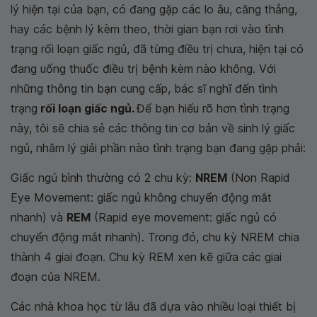
lý hiện tại của bạn, có đang gặp các lo âu, căng thẳng,
hay các bệnh lý kèm theo, thời gian bạn rơi vào tình
trạng rối loạn giấc ngủ, đã từng điều trị chưa, hiện tại có
đang uống thuốc điều trị bệnh kèm nào không. Với
những thông tin bạn cung cấp, bác sĩ nghĩ đến tình
trạng
rối loạn giấc ngủ.
Để bạn hiểu rõ hơn tình trạng
này, tôi sẽ chia sẻ các thông tin cơ bản về sinh lý giấc
ngủ, nhằm lý giải phần nào tình trạng bạn đang gặp phải:
Giấc ngủ bình thường có 2 chu kỳ:
NREM
(Non Rapid
Eye Movement: giấc ngủ không chuyển động mắt
nhanh) và
REM
(Rapid eye movement: giấc ngủ có
chuyển động mắt nhanh). Trong đó, chu kỳ NREM chia
thành 4 giai đoạn. Chu kỳ REM xen kẽ giữa các giai
đoạn của NREM.
Các nhà khoa học từ lâu đã dựa vào nhiều loại thiết bị