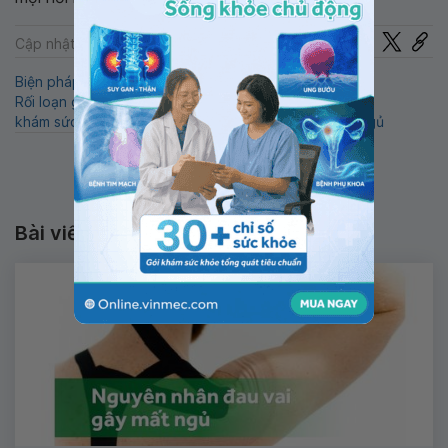
Chia sẻ
Cập nhật: 22-07-2024
Biện pháp điều trị rối loạn giấc ngủ
Rối loạn giấc ngủ nguyên phát
QnA
khám sức khỏe tổng quát
Rối loạn giấc ngủ
Mất ngủ
Bài viết liên quan