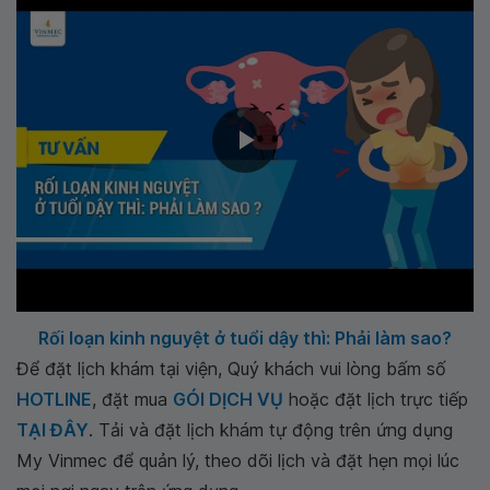
Rối loạn kinh nguyệt ở tuổi dậy thì: Phải làm sao?
Để đặt lịch khám tại viện, Quý khách vui lòng bấm số
HOTLINE
, đặt mua
GÓI DỊCH VỤ
hoặc đặt lịch trực tiếp
TẠI ĐÂY
. Tải và đặt lịch khám tự động trên ứng dụng
My Vinmec để quản lý, theo dõi lịch và đặt hẹn mọi lúc