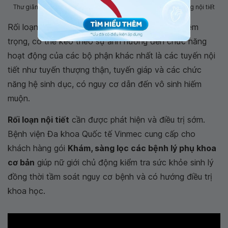
Thư giãn và tạo lối sống lành mạnh sẽ góp phần làm cân bằng nội tiết
Rối loạn nội tiết là một trong những vấn đề nghiêm
trọng, có thể kéo theo sự ảnh hưởng đến chức năng
hoạt động của các bộ phận khác nhất là các tuyến nội
tiết như tuyến thượng thận, tuyến giáp và các chức
năng hệ sinh dục, có nguy cơ dẫn đến vô sinh hiếm
muộn.
Rối loạn nội tiết
cần được phát hiện và điều trị sớm.
Bệnh viện Đa khoa Quốc tế Vinmec cung cấp cho
khách hàng gói
Khám, sàng lọc các bệnh lý phụ khoa
cơ bản
giúp nữ giới chủ động kiểm tra sức khỏe sinh lý
đồng thời tầm soát nguy cơ bệnh và có hướng điều trị
khoa học.