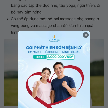
bằng các tập thể dục nhẹ, tập yoga, ngồi thiền, đi
bộ hay tắm nóng...
Có thể áp dụng một số bài massage nhẹ nhàng ở
vùng bụng và massage chân để kích thích quá
trình điều hòa các hormone trong cơ thể.
×