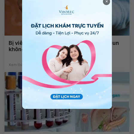
×
Bị viêm gan B có uống được thuốc tẩy giun
không?
Xem thêm