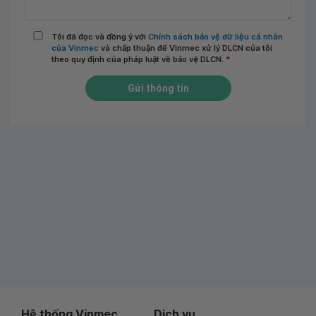
Tôi đã đọc và đồng ý với
Chính sách bảo vệ dữ liệu cá nhân
của Vinmec
và chấp thuận để Vinmec xử lý DLCN của tôi
theo quy định của pháp luật về bảo vệ DLCN.
*
Gửi thông tin
Hệ thống Vinmec
Dịch vụ