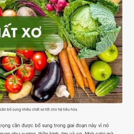
cần bổ sung nhiều chất xơ tốt cho hệ tiêu hóa
 trọng cần được bổ sung trong giai đoạn này vì nó
uan như xương, thần kinh, tim và cơ. Nhờ calci mà