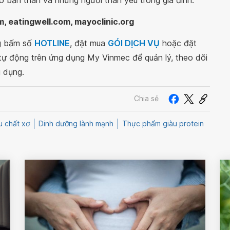
m, eatingwell.com, mayoclinic.org
ng bấm số
HOTLINE
, đặt mua
GÓI DỊCH VỤ
hoặc đặt
 tự động trên ứng dụng My Vinmec để quản lý, theo dõi
g dụng.
Chia sẻ
 chất xơ
Dinh dưỡng lành mạnh
Thực phẩm giàu protein