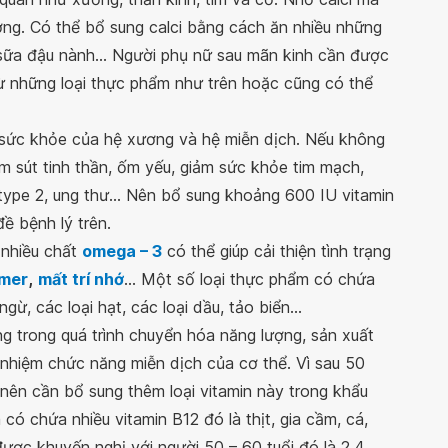
ng. Có thể bổ sung calci bằng cách ăn nhiều những
sữa đậu nành... Người phụ nữ sau mãn kinh cần được
từ những loại thực phẩm như trên hoặc cũng có thể
i sức khỏe của hệ xương và hệ miễn dịch. Nếu không
ảm sút tinh thần, ốm yếu, giảm sức khỏe tim mạch,
type 2, ung thư... Nên bổ sung khoảng 600 IU vitamin
ề bệnh lý trên.
 nhiều chất
omega – 3
có thể giúp cải thiện tình trạng
imer
,
mất trí nhớ
... Một số loại thực phẩm có chứa
gừ, các loại hạt, các loại dầu, tảo biển...
ọng trong quá trình chuyển hóa năng lượng, sản xuất
hiệm chức năng miễn dịch của cơ thể. Vì sau 50
 nên cần bổ sung thêm loại vitamin này trong khẩu
ó chứa nhiều vitamin B12 đó là thịt, gia cầm, cá,
được khuyến nghị với người 50 – 60 tuổi đó là 2,4