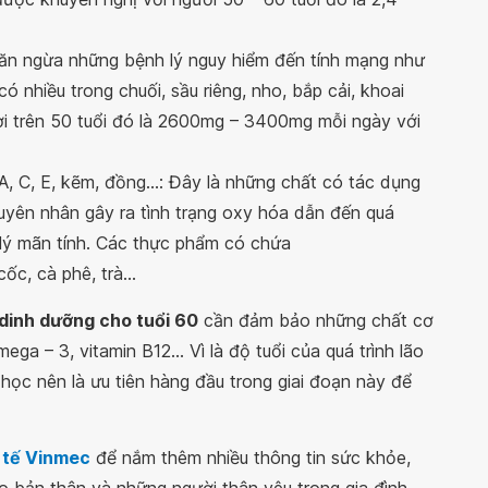
ngăn ngừa những bệnh lý nguy hiểm đến tính mạng như
có nhiều trong chuối, sầu riêng, nho, bắp cải, khoai
ười trên 50 tuổi đó là 2600mg – 3400mg mỗi ngày với
, C, E, kẽm, đồng...: Đây là những chất có tác dụng
guyên nhân gây ra tình trạng oxy hóa dẫn đến quá
lý mãn tính. Các thực phẩm có chứa
cốc, cà phê, trà...
dinh dưỡng cho tuổi 60
cần đảm bảo những chất cơ
 – 3, vitamin B12... Vì là độ tuổi của quá trình lão
học nên là ưu tiên hàng đầu trong giai đoạn này để
 tế Vinmec
để nắm thêm nhiều thông tin sức khỏe,
 bản thân và những người thân yêu trong gia đình.