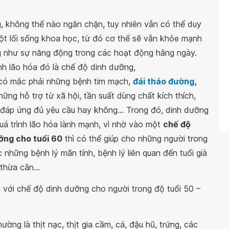
g, không thể nào ngăn chặn, tuy nhiên vẫn có thể duy
một lối sống khoa học, từ đó cơ thể sẽ vẫn khỏe mạnh
g như sự năng động trong các hoạt động hằng ngày.
nh lão hóa đó là chế độ dinh dưỡng,
ư có mắc phải những bệnh tim mạch,
đái tháo đường
,
ững hỗ trợ từ xã hội, tần suất dùng chất kích thích,
 đáp ứng đủ yêu cầu hay không... Trong đó, dinh dưỡng
uá trình lão hóa lành mạnh, vì nhờ vào một
chế độ
ỡng cho tuổi 60
thì có thể giúp cho những người trong
những bệnh lý mãn tính, bệnh lý liên quan đến tuổi già
thừa cân...
với chế độ dinh dưỡng cho người trong độ tuổi 50 –
ờng là thịt nạc, thịt gia cầm, cá, đậu hũ, trứng, các