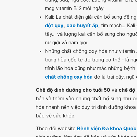
mcg vitamin B12 mỗi ngày.
Kali: Là chất điện giải cần bổ sung để 
đột quỵ
,
cao huyết áp
,
tim mạch... Kali 
tây... và lượng kali cần bổ sung cho ng
nữ giới và nam giới.
Những chất chống oxy hóa như vitamin A
trung hòa gốc tự do trong cơ thể - là n
trình lão hóa cũng như mắc những bệnh 
chất chống oxy hóa
đó là trái cây, ngũ 
Chế độ dinh dưỡng cho tuổi 50
và
chế độ 
bản và thêm vào những chất bổ sung như omega
hóa nhanh nên việc duy trì dinh dưỡng khoa 
bảo vệ sức khỏe.
Theo dõi website
Bệnh viện Đa khoa Quốc
dinh dưỡng, làm đẹp để bảo vệ sức khỏe cho