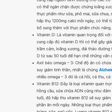
có thể ngăn chặn được chứng loãng xươ
thực phẩm như sữa, phô mai, sữa chua, 
hấp thụ 1200mg calci mỗi ngày, có thể 
bổ sung thêm với thực phẩm chức năng.
Vitamin D: Là vitamin quan trọng đối vớ
cung cấp đủ vitamin D thì có thể gây gi
trầm cảm, loãng xương, đái tháo đường 
D từ sau 50 tuổi để hạn chế những vấn đ
Axit béo omega – 3: Chế độ ăn có chứa
suy giảm tinh thần, nhất là chứng
Alzhe
nhiều omega – 3 đó là cá hồi, cá thu, cá n
Vitamin B12: Đây là loại vitamin quan tr
hồng cầu, sửa chữa ADN cũng như đảm n
tuổi, độ hấp thu vitamin B12 sẽ suy giảm
phần ăn mỗi ngày. Những loại thực phẩm c
trứng, sữa, ngũ cốc. Lượng vitamin B12 