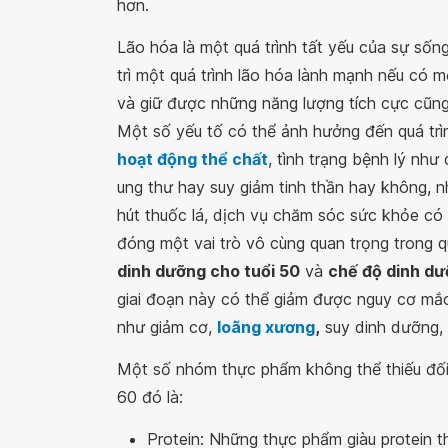
hơn.
Lão hóa là một quá trình tất yếu của sự sốn
trì một quá trình lão hóa lành mạnh nếu có 
và giữ được những năng lượng tích cực cũn
Một số yếu tố có thể ảnh hưởng đến quá trì
hoạt động thể chất
, tình trạng bệnh lý nh
ung thư hay suy giảm tinh thần hay không, nh
hút thuốc lá, dịch vụ chăm sóc sức khỏe có
đóng một vai trò vô cùng quan trọng trong q
dinh dưỡng cho tuổi 50
và
chế độ dinh dư
giai đoạn này có thể giảm được nguy cơ mắc 
như giảm cơ,
loãng xương
,
suy dinh dưỡng, 
Một số nhóm thực phẩm không thể thiếu đối 
60 đó là:
Protein: Những thực phẩm giàu protein thư