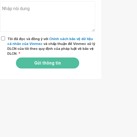
Tôi đã đọc và đồng ý với
Chính sách bảo vệ dữ liệu
cá nhân của Vinmec
và chấp thuận để Vinmec xử lý
DLCN của tôi theo quy định của pháp luật về bảo vệ
DLCN.
*
Gửi thông tin