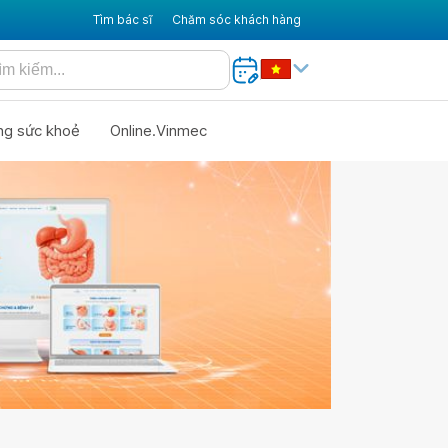
Tìm bác sĩ
Chăm sóc khách hàng
ng sức khoẻ
Online.Vinmec