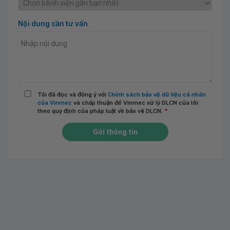
Nội dung cần tư vấn
Tôi đã đọc và đồng ý với
Chính sách bảo vệ dữ liệu cá nhân
của Vinmec
và chấp thuận để Vinmec xử lý DLCN của tôi
theo quy định của pháp luật về bảo vệ DLCN.
*
Gửi thông tin