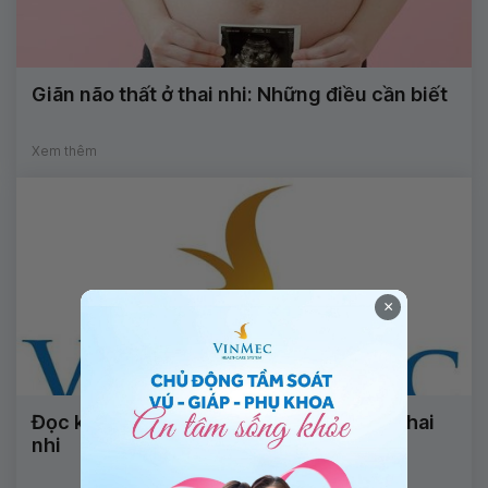
Giãn não thất ở thai nhi: Những điều cần biết
Xem thêm
×
Đọc kết quả xét nghiệm sàng lọc dị tật thai
nhi