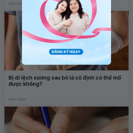
Xem thêm
Bị di lệch xương sau bó lá cố định có thể mổ
được không?
Xem thêm