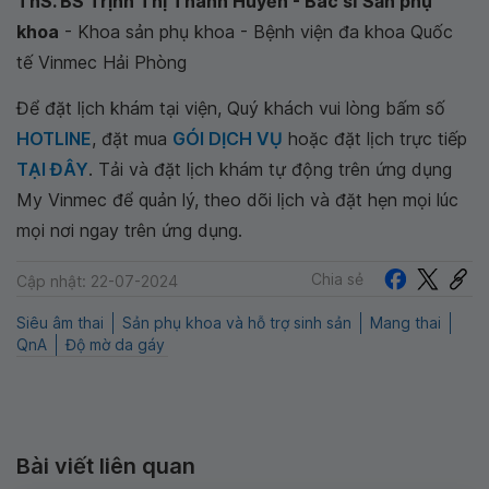
ThS. BS Trịnh Thị Thanh Huyền - Bác sĩ Sản phụ
khoa
- Khoa sản phụ khoa - Bệnh viện đa khoa Quốc
tế Vinmec Hải Phòng
Để đặt lịch khám tại viện, Quý khách vui lòng bấm số
HOTLINE
, đặt mua
GÓI DỊCH VỤ
hoặc đặt lịch trực tiếp
TẠI ĐÂY
. Tải và đặt lịch khám tự động trên ứng dụng
My Vinmec để quản lý, theo dõi lịch và đặt hẹn mọi lúc
mọi nơi ngay trên ứng dụng.
Chia sẻ
Cập nhật: 22-07-2024
Siêu âm thai
Sản phụ khoa và hỗ trợ sinh sản
Mang thai
QnA
Độ mờ da gáy
Bài viết liên quan