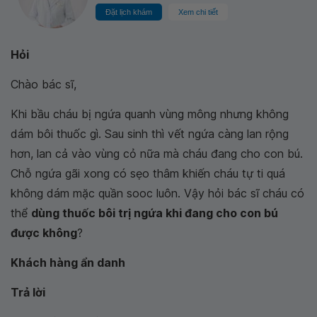
Đặt lịch khám
Xem chi tiết
Hỏi
Chào bác sĩ,
Khi bầu cháu bị ngứa quanh vùng mông nhưng không
dám bôi thuốc gì. Sau sinh thì vết ngứa càng lan rộng
hơn, lan cả vào vùng cỏ nữa mà cháu đang cho con bú.
Chỗ ngứa gãi xong có sẹo thâm khiến cháu tự ti quá
không dám mặc quần sooc luôn. Vậy hỏi bác sĩ cháu có
thể
dùng thuốc bôi trị ngứa khi đang cho con bú
được không
?
Khách hàng ẩn danh
Trả lời