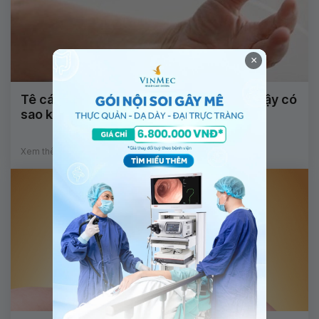
×
Tê cánh tay kèm đau gót chân khi ngủ dậy có
sao không?
Xem thêm