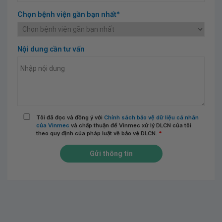
Chọn bệnh viện gần bạn nhất*
Nội dung cần tư vấn
Tôi đã đọc và đồng ý với
Chính sách bảo vệ dữ liệu cá nhân
của Vinmec
và chấp thuận để Vinmec xử lý DLCN của tôi
theo quy định của pháp luật về bảo vệ DLCN.
*
Gửi thông tin