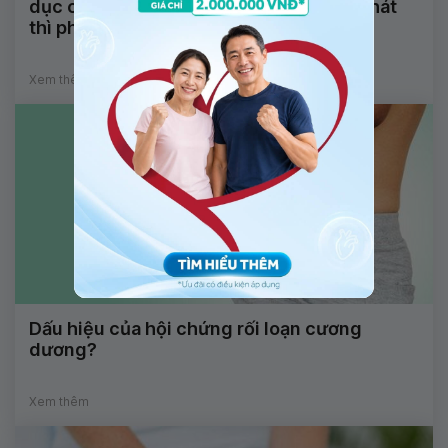
dục chỉ đỡ một thời gian, sau đó lại tái phát
thì phải làm sao?
Xem thêm
Dấu hiệu của hội chứng rối loạn cương
dương?
Xem thêm