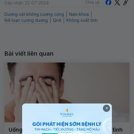
Chia sẻ
Cập nhật: 22-07-2024
Dương vật không cương cứng
Nam khoa
Rối loạn cương dương
QnA
Không xuất tinh
Bài viết liên quan
×
Uống thuốc điều trị suy giảm ham muốn tình