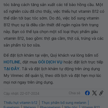
tóc bằng cách tăng sản xuất các tế bào hồng cầu. Một
số nghiên cứu đã cho thấy, việc thiếu hụt vitamin B12 có
thể dẫn tới bạc tóc sớm. Do đó, việc bổ sung vitamin
B12 thực sự là điều cần thiết để ngăn ngừa tình trạng
này. Bạn có thể lựa chọn một số loại thực phẩm giàu
vitamin B12, bao gồm: thịt gia cầm, thịt cá, trứng và các
sản phẩm từ bơ sữa.
Để đặt lịch khám tại viện, Quý khách vui lòng bấm số
HOTLINE
, đặt mua
GÓI DỊCH VỤ
hoặc đặt lịch trực tiếp
TẠI ĐÂY
. Tải và đặt lịch khám tự động trên ứng dụng
My Vinmec để quản lý, theo dõi lịch và đặt hẹn mọi lúc
mọi nơi ngay trên ứng dụng.
Chia sẻ
Cập nhật: 22-07-2024
Thiếu hụt vitamin b12
Thực phẩm bổ sung melanin
Eumelanin
Melanin
Pheomelanin
Màu tóc
Vitamin B12