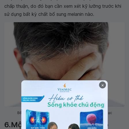
chấp thuận, do đó bạn cần xem xét kỹ lưỡng trước khi
sử dụng bất kỳ chất bổ sung melanin nào.
×
Bổ sung melanin có khả năng giúp phục hồi được tóc bạc
6.Một số loại thực phẩm giúp