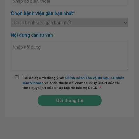
Chọn bệnh viện gần bạn nhất*
Nội dung cần tư vấn
Tôi đã đọc và đồng ý với
Chính sách bảo vệ dữ liệu cá nhân
của Vinmec
và chấp thuận để Vinmec xử lý DLCN của tôi
theo quy định của pháp luật về bảo vệ DLCN.
*
Gửi thông tin