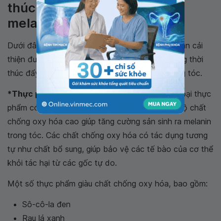
thúc đẩy sự phát triển của
melanin trong tóc
Dưới đây là những loại thực phẩm có thể giúp bạn cải
thiện được sức sống cho mái tóc của mình, đồng thời
thúc đẩy sự phát triển của các loại melanin trong tóc.
*Thực phẩm giàu chất chống oxy hóa:
nhiều loại thực
phẩm có chứa một lượng lớn vitamin, có nồng độ chất
chống oxy hóa cao giúp tăng cường sản sinh ra melanin
trong tóc. Các chất chống oxy hóa có tác dụng tương
tự như chất bổ sung, giúp bảo vệ các tế bào của cơ thể
khỏi tác hại từ các gốc tự do.
Một số thực phẩm giàu chất chống oxy hóa, bao gồm:
Sô-cô-la đen
Rau lá xanh