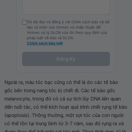
Tôi đã đọc và đồng ý với Chính sách bảo vệ dữ
liệu cá nhân của Vinmec và chấp thuận để
Vinmec xử lý DLCN của tôi theo quy định của
pháp luật về bảo vệ DLCN.
Chính sách bảo mật
Đăng Ký
Ngoài ra, màu tóc bạc cũng có thể là do các tế bào
gốc bên trong nang tóc bị chết đi. Các tế bào gốc
melanocyte, trong đó có cả sự tích lũy DNA liên quan
đến tuổi tác, có thể kích hoạt quá trình chết rụng tế bào
(apoptosis). Thông thường, một sợi tóc của con người
có thể tồn tại trung bình từ 3-7 năm, sau đó rụng ra và
được thay thế bởi một sợi tóc mới. Theo thời gian, tỷ lệ