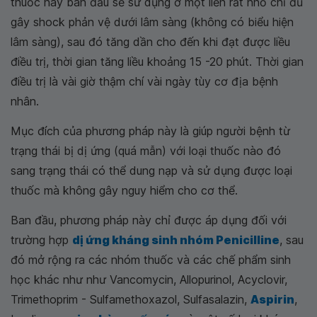
thuốc này ban đầu sẽ sử dụng ở một liền rất nhỏ chỉ đủ
gây shock phản vệ dưới lâm sàng (không có biểu hiện
lâm sàng), sau đó tăng dần cho đến khi đạt được liều
điều trị, thời gian tăng liều khoảng 15 -20 phút. Thời gian
điều trị là vài giờ thậm chí vài ngày tùy cơ địa bệnh
nhân.
Mục đích của phương pháp này là giúp người bệnh từ
trạng thái bị dị ứng (quá mẫn) với loại thuốc nào đó
sang trạng thái có thể dung nạp và sử dụng được loại
thuốc mà không gây nguy hiểm cho cơ thể.
Ban đầu, phương pháp này chỉ được áp dụng đối với
trường hợp
dị ứng kháng sinh nhóm Penicilline
, sau
đó mở rộng ra các nhóm thuốc và các chế phẩm sinh
học khác như như Vancomycin, Allopurinol, Acyclovir,
Trimethoprim - Sulfamethoxazol, Sulfasalazin,
Aspirin
,