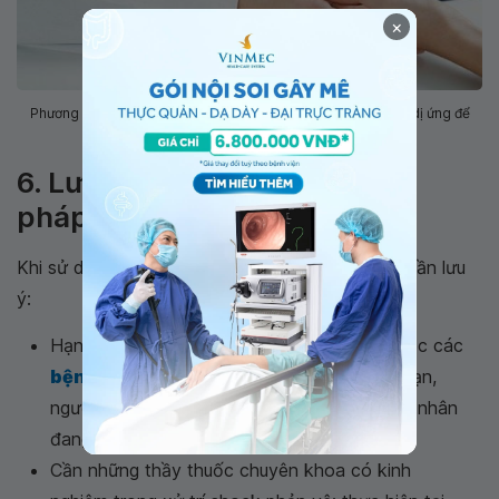
×
Phương pháp giải mẫn cảm nhanh sẽ dùng chính thuốc gây dị ứng để
điều trị cho bệnh nhân
6. Lưu ý khi sử dụng phương
pháp giải mẫn cảm nhanh
Khi sử dụng phương pháp giải mẫn cảm nhanh, cần lưu
ý:
Hạn chế sử dụng ở người cao tuổi, người mắc các
bệnh mạn tính
như tim mạch, bệnh thận mạn,
người đang mắc cách bệnh lý tự miễn, bệnh nhân
đang dùng thuốc chẹn β.
Cần những thầy thuốc chuyên khoa có kinh