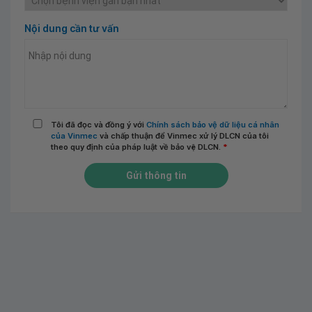
Nội dung cần tư vấn
Tôi đã đọc và đồng ý với
Chính sách bảo vệ dữ liệu cá nhân
của Vinmec
và chấp thuận để Vinmec xử lý DLCN của tôi
theo quy định của pháp luật về bảo vệ DLCN.
*
Gửi thông tin