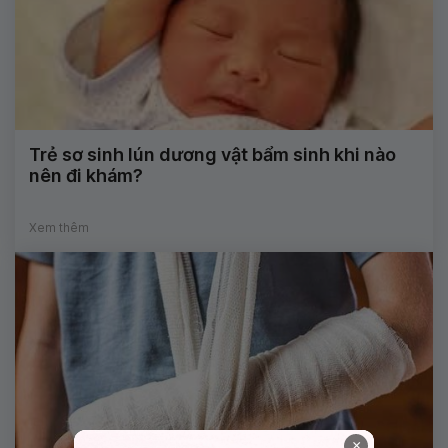
Trẻ sơ sinh lún dương vật bẩm sinh khi nào
nên đi khám?
Xem thêm
×