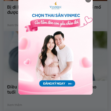
Bị di lệch xương sau bó lá cố định có thể mổ
được không?
Xem thêm
Điều trị đau cơ xương khớp cho người cao
tuổi
Xem thêm