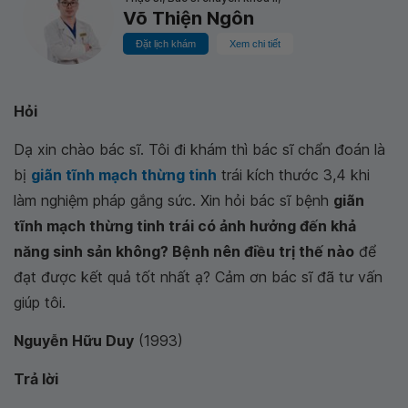
Võ Thiện Ngôn
Đặt lịch khám
Xem chi tiết
Hỏi
Dạ xin chào bác sĩ. Tôi đi khám thì bác sĩ chẩn đoán là
bị
giãn tĩnh mạch thừng tinh
trái kích thước 3,4 khi
làm nghiệm pháp gắng sức. Xin hỏi bác sĩ bệnh
giãn
tĩnh mạch thừng tinh trái có ảnh hưởng đến khả
năng sinh sản không? Bệnh nên điều trị thế nào
để
đạt được kết quả tốt nhất ạ? Cảm ơn bác sĩ đã tư vấn
giúp tôi.
Nguyễn Hữu Duy
(1993)
Trả lời