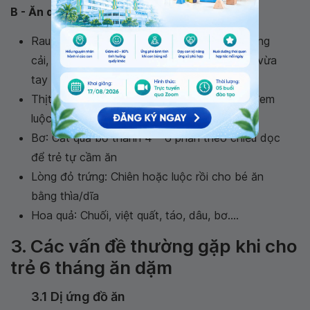
B - Ăn dặm bé chỉ huy (BLW)
Rau củ quả (Cà rốt, su su, đậu,đỗ, củ cải, bông
cải, khoai lang...) : Cắt thành từng khúc nhỏ vừa
tay trẻ rồi luộc/hấp đến khi chín nhừ
Thịt gà luộc: thịt gà sau khi được làm sạch đem
luộc/hấp thật nhừ rồi xẻ nhỏ thành từng sợi
Bơ: Cắt quả bơ thành 4 – 6 phần theo chiều dọc
để trẻ tự cầm ăn
Lòng đỏ trứng: Chiên hoặc luộc rồi cho bé ăn
bằng thìa/dĩa
Hoa quả: Chuối, việt quất, táo, dâu, bơ....
3. Các vấn đề thường gặp khi cho
trẻ 6 tháng ăn dặm
3.1 Dị ứng đồ ăn