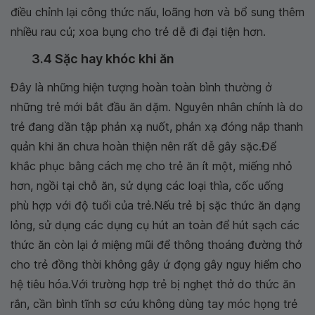
điều chỉnh lại công thức nấu, loãng hơn và bổ sung thêm
nhiều rau củ; xoa bụng cho trẻ dễ đi đại tiện hơn.
3.4 Sặc hay khóc khi ăn
Đây là những hiện tượng hoàn toàn bình thường ở
những trẻ mới bắt đầu ăn dặm. Nguyên nhân chính là do
trẻ đang dần tập phản xạ nuốt, phản xạ đóng nắp thanh
quản khi ăn chưa hoàn thiện nên rất dễ gây sặc.Để
khắc phục bằng cách mẹ cho trẻ ăn ít một, miếng nhỏ
hơn, ngồi tại chỗ ăn, sử dụng các loại thìa, cốc uống
phù hợp với độ tuổi của trẻ.Nếu trẻ bị sặc thức ăn dạng
lỏng, sử dụng các dụng cụ hút an toàn để hút sạch các
thức ăn còn lại ở miệng mũi để thông thoáng đường thở
cho trẻ đồng thời không gây ứ đọng gây nguy hiểm cho
hệ tiêu hóa.Với trường hợp trẻ bị nghẹt thở do thức ăn
rắn, cần bình tĩnh sơ cứu không dùng tay móc họng trẻ