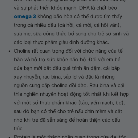
và sự phát triển khỏe mạnh. DHA là chất béo
omega 3
không bão hòa có thể được tìm thấy
trong cá nhiều dầu (cá hồi, cá mòi, cá hồi vân),
sữa mẹ, sữa công thức bổ sung cho trẻ sơ sinh và
các loại thực phẩm giàu dinh dưỡng khác.
Choline rất quan trọng đối với chức năng của tế
bào và hỗ trợ sức khỏe não bộ. Đối với em bé
của bạn mới bắt đầu quá trình ăn dặm, cải bắp
xay nhuyễn, rau bina, súp lơ và đậu là những
nguồn cung cấp choline dồi dào. Rau bina và cải
thìa nghiền nhuyễn hoạt động tốt nhất khi kết hợp
với một số thực phẩm khác (táo, yến mạch, bơ),
sau đó bạn có thể cho trẻ nấu chín mềm và cắt
nhỏ khi trẻ đã sẵn sàng để hoàn thiện các cấu
trúc.
Protein là một thành phần quan trọng của da, tóc,