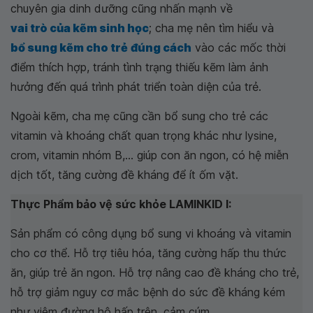
chuyên gia dinh dưỡng cũng nhấn mạnh về
vai trò của kẽm sinh học
; cha mẹ nên tìm hiểu và
bổ sung kẽm cho trẻ
đúng cách
vào các mốc thời
điểm thích hợp, tránh tình trạng thiếu kẽm làm ảnh
hưởng đến quá trình phát triển toàn diện của trẻ.
Ngoài kẽm, cha mẹ cũng cần bổ sung cho trẻ các
vitamin và khoáng chất quan trọng khác như lysine,
crom, vitamin nhóm B,... giúp con ăn ngon, có hệ miễn
dịch tốt, tăng cường đề kháng để ít ốm vặt.
Thực Phẩm bảo vệ sức khỏe LAMINKID I:
Sản phẩm có công dụng bổ sung vi khoáng và vitamin
cho cơ thể. Hỗ trợ tiêu hóa, tăng cường hấp thu thức
ăn, giúp trẻ ăn ngon. Hỗ trợ nâng cao đề kháng cho trẻ,
hỗ trợ giảm nguy cơ mắc bệnh do sức đề kháng kém
như viêm đường hô hấp trên, cảm cúm.