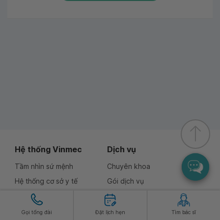
Hệ thống Vinmec
Dịch vụ
Tầm nhìn sứ mệnh
Chuyên khoa
Hệ thống cơ sở y tế
Gói dịch vụ
Tìm bác sĩ
Bảo hiểm
Làm việc tại Vinmec
Đặt lịch hẹn
Gọi tổng đài
Đặt lịch hẹn
Tìm bác sĩ