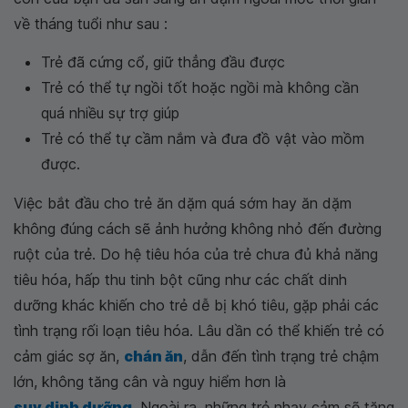
về tháng tuổi như sau :
Trẻ đã cứng cổ, giữ thẳng đầu được
Trẻ có thể tự ngồi tốt hoặc ngồi mà không cần
quá nhiều sự trợ giúp
Trẻ có thể tự cầm nắm và đưa đồ vật vào mồm
được.
Việc bắt đầu cho trẻ ăn dặm quá sớm hay ăn dặm
không đúng cách sẽ ảnh hưởng không nhỏ đến đường
ruột của trẻ. Do hệ tiêu hóa của trẻ chưa đủ khả năng
tiêu hóa, hấp thu tinh bột cũng như các chất dinh
dưỡng khác khiến cho trẻ dễ bị khó tiêu, gặp phải các
tình trạng rối loạn tiêu hóa. Lâu dần có thể khiến trẻ có
cảm giác sợ ăn,
chán ăn
, dẫn đến tình trạng trẻ chậm
lớn, không tăng cân và nguy hiểm hơn là
suy dinh dưỡng
. Ngoài ra, những trẻ nhạy cảm sẽ tăng