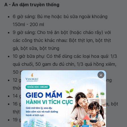
A - Ăn dặm truyền thống
6 giờ sáng: Bú mẹ hoặc bú sữa ngoài khoảng
150ml - 200 ml
9 giờ sáng: Cho trẻ ăn bột (hoặc cháo rây) với
các công thức khác nhau: Bột thịt lợn, bột thịt
gà, bột sữa, bột trứng
10 giờ bữa phụ: Có thể dùng các loại hoa quả: 1/3
quả chuối, 50 gam đu đủ chín, 1/3 quả hồng xiêm,
50 gam xoài
×
12 giờ trưa một cữ sữa: Sữa mẹ hoặc sữa công
thức – 150 ml
14 giờ chiều: Ăn nhẹ bơ nghiền, sữa chua
16 giờ chiều: Cữ bột, có thể lựa chọn bột sữa, bột
thịt lợn, bột thịt gà
19 giờ tối: Một cữ bú khoảng 150ml - 200ml