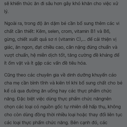
sẽ khiến thức ăn đi sâu hơn gây khó khăn cho việc xử
lý.
Ngoài ra, trong độ ăn dặm bé cần bổ sung thêm các vi
chất cần thiết: Kẽm, selen, crom, vitamin B1 và B6,
gừng, chiết xuất quả sơ ri (vitamin C),... để cải thiện vị
giác, ăn ngon, đạt chiều cao, cân nặng đúng chuẩn và
vượt chuẩn, hệ miễn dịch tốt, tăng cường đề kháng để
ít ốm vặt và ít gặp các vấn đề tiêu hóa.
Cũng theo các chuyên gia về dinh dưỡng khuyến cáo
cha mẹ cần bình tĩnh và kiên trì khi bổ sung chất cho bé
kể cả qua đường ăn uống hay các thực phẩm chức
năng. Đặc biệt việc dùng thực phẩm chức năngnên
chọn các loại có nguồn gốc tự nhiên dễ hấp thụ, không
cho còn dùng đồng thời nhiều loại hoặc thay đổi liên tục
các loại thực phẩm chức năng. Bên cạnh đó, các