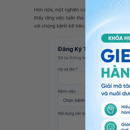
Hơn nữa, một nghiên cứu năm 2020 ở 283 ng
thấy rằng việc tuân thủ chế độ ăn không có 
với chứng bệnh kể trên.
Đăng Ký Tư Vấn
Để lại thông tin, bác sĩ Vinmec sẽ liên
Họ và tên
*
Bệnh viện
Nội dung cần tư vấn