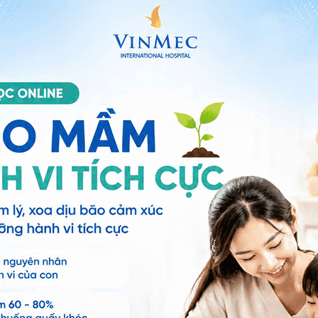
ười mắc bệnh celiac có xu hướng lo lắng cao cho
Gluten không cho ra bất cứ cải thiện đáng kể nào đối
 hệ tư vấn trong 24 giờ.
Số điện thoại
*