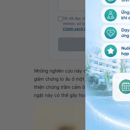
Tôi đã đọc và đồng ý với Chính sách b
Vinmec xử lý DLCN của tôi theo quy đị
Chính sách bảo mật
Những nghiên cứu này cho thấy mặc dù việc
giảm chứng lo âu ở một số người mắc bệnh 
thiện chứng trầm cảm ở những người khác. N
ngặt này có thể gây hoảng loạn cũng như lo 