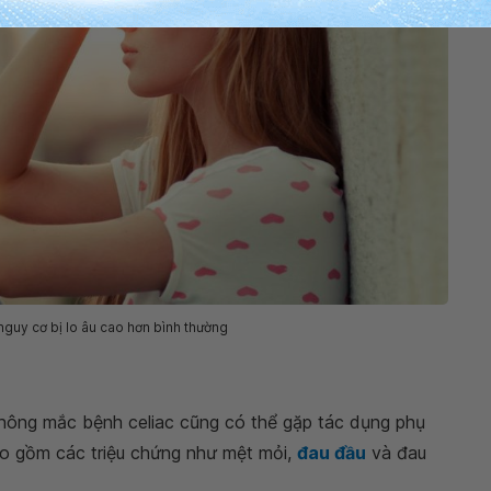
nguy cơ bị lo âu cao hơn bình thường
hông mắc bệnh celiac cũng có thể gặp tác dụng phụ
ao gồm các triệu chứng như mệt mỏi,
đau đầu
và đau