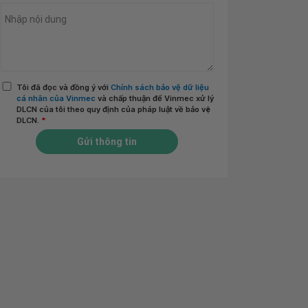
Tôi đã đọc và đồng ý với
Chính sách bảo vệ dữ liệu
cá nhân của Vinmec
và chấp thuận để Vinmec xử lý
DLCN của tôi theo quy định của pháp luật về bảo vệ
DLCN.
*
Gửi thông tin