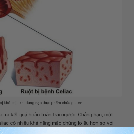
 bị khó chịu khi dung nạp thực phẩm chứa gluten
ho ra kết quả hoàn toàn trái ngược. Chẳng hạn, một
liac có nhiều khả năng mắc chứng lo âu hơn so với
hế độ ăn loại bỏ gluten.