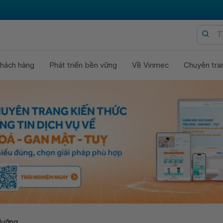
hách hàng
Phát triển bền vững
Về Vinmec
Chuyên tra
dưỡng