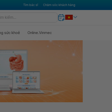
Tìm bác sĩ
Chăm sóc khách hàng
ng sức khoẻ
Online.Vinmec