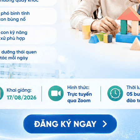
ảo vệ dữ liệu cá nhân của Vinmec và chấp thuận để
nh của pháp luật về bảo vệ DLCN.
Đăng Ký
 tuân thủ theo
chế độ ăn loại bỏ Gluten
có thể làm
Celiac nhưng không có ảnh hưởng nào đáng kể để cải
gược lại, việc phải tuân thủ theo chế độ ăn nghiêm
âu đối với một số người.