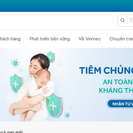
hách hàng
Phát triển bền vững
Về Vinmec
Chuyên tra
hoá gan mật