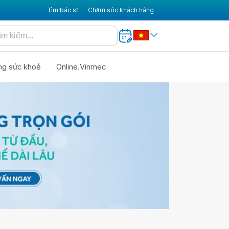
Tìm bác sĩ
Chăm sóc khách hàng
ng sức khoẻ
Online.Vinmec