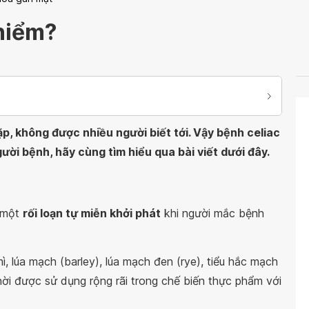
hiểm?
p, không được nhiều người biết tới. Vậy bệnh celiac
gười bệnh, hãy cùng tìm hiểu qua bài viết dưới đây.
à một
rối loạn tự miễn khởi phát
khi người mắc bệnh
mì, lúa mạch (barley), lúa mạch đen (rye), tiểu hắc mạch
 thời được sử dụng rộng rãi trong chế biến thực phẩm với