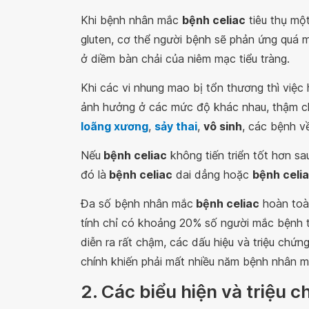
Khi bệnh nhân mắc
bệnh celiac
tiêu thụ mộ
gluten, cơ thể người bệnh sẽ phản ứng quá 
ở diềm bàn chải của niêm mạc tiểu tràng.
Khi các vi nhung mao bị tổn thương thì việc 
ảnh hưởng ở các mức độ khác nhau, thậm chí
loãng xương
,
sảy thai
,
vô sinh
, các bệnh v
Nếu
bệnh celiac
không tiến triển tốt hơn sa
đó là
bệnh celiac
dai dẳng hoặc
bệnh celi
Đa số bệnh nhân mắc
bệnh celiac
hoàn toàn
tính chỉ có khoảng 20% số người mắc bệnh t
diễn ra rất chậm, các dấu hiệu và triệu chứn
chính khiến phải mất nhiều năm bệnh nhân m
2. Các biểu hiện và triệu 