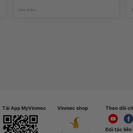
Xem thêm
Tải App MyVinmec
Vinmec shop
Theo dõi ch
Đối tác liên