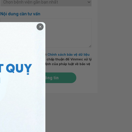
Nội dung cần tư vấn
×
Tôi đã đọc và đồng ý với
Chính sách bảo vệ dữ liệu
cá nhân của Vinmec
và chấp thuận để Vinmec xử lý
DLCN của tôi theo quy định của pháp luật về bảo vệ
DLCN.
*
Gửi thông tin