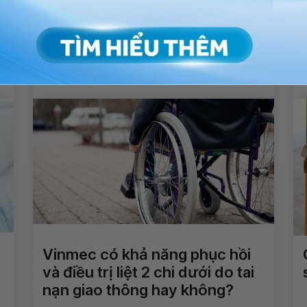
Gãy đốt sống L1 và L2, liệt hai
chi dưới hơn 10 năm có thể
điều trị được không?
Xem thêm
Vinmec có khả năng phục hồi
và điều trị liệt 2 chi dưới do tai
nạn giao thông hay không?