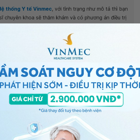
Hệ thống Y tế Vinmec
, với tình trạng như mô tả thì bạn
 sĩ chuyên khoa sẽ thăm khám và có phương án điều trị
ng hợp - Bệnh viện Đa khoa Quốc tế Vinmec Phú
ng bấm số
HOTLINE
, đặt mua
GÓI DỊCH VỤ
hoặc đặt
 tự động trên ứng dụng My Vinmec để quản lý, theo dõi
g dụng.
Chia sẻ
Liệt chi dưới
Liệt một chi
Tổn thương tủy sống
QnA