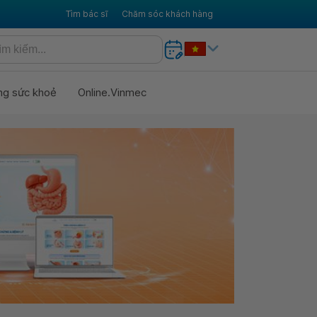
Tìm bác sĩ
Chăm sóc khách hàng
ng sức khoẻ
Online.Vinmec