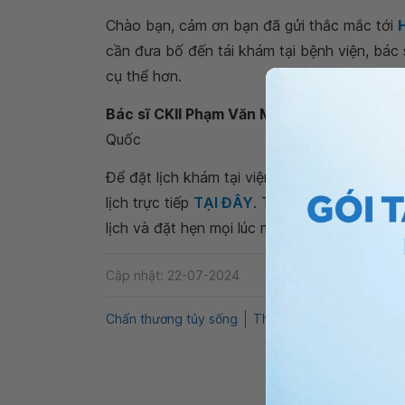
Chào bạn, cảm ơn bạn đã gửi thắc mắc tới
cần đưa bố đến tái khám tại bệnh viện, bác
cụ thể hơn.
Bác sĩ CKII Phạm Văn Minh
- Khoa Ngoại tổ
Quốc
Để đặt lịch khám tại viện, Quý khách vui lò
lịch trực tiếp
TẠI ĐÂY
. Tải và đặt lịch khám
lịch và đặt hẹn mọi lúc mọi nơi ngay trên ứn
Cập nhật: 22-07-2024
Chấn thương tủy sống
Thần kinh
Liệt nửa dưới