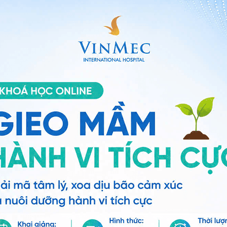
hệ thần kinh giao cảm
,
kích thích hệ miễn dịch khỏe
của hệ tiêu hoá được cải thiện, cung cấp đủ oxy đảm
 cháy năng lượng và tiêu hao chất béo dư thừa. Hít thở
 dục, thúc đẩy nhanh hơn quá trình đốt cháy chất béo.
g
ai. Khi hít thở sâu, phổi được lấp đầy bởi không khí,
vai được mở ra phía sau giúp tạo ra một thư thế thẳng