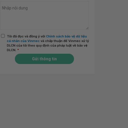
Tôi đã đọc và đồng ý với
Chính sách bảo vệ dữ liệu
cá nhân của Vinmec
và chấp thuận để Vinmec xử lý
DLCN của tôi theo quy định của pháp luật về bảo vệ
DLCN.
*
Gửi thông tin