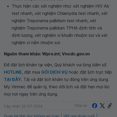
Thực hiện các xét nghiệm như: xét nghiệm HIV Ab
test nhanh, xét nghiệm Chlamydia test nhanh, xét
nghiệm Treponema pallidium test nhanh, xét
nghiệm Treponema pallidum TPHA định tính và
định lượng, xét nghiệm vi khuẩn nhuộm soi và xét
nghiệm vi nấm nhuộm soi
Nguồn tham khảo: Wpro.int; Vncdc.gov.vn
Để đặt lịch khám tại viện, Quý khách vui lòng bấm số
HOTLINE
, đặt mua
GÓI DỊCH VỤ
hoặc đặt lịch trực tiếp
TẠI ĐÂY
. Tải và đặt lịch khám tự động trên ứng dụng
My Vinmec để quản lý, theo dõi lịch và đặt hẹn mọi lúc
mọi nơi ngay trên ứng dụng.
Chia sẻ
Cập nhật: 22-07-2024
Quan hệ tình dục không an toàn
HIV giai đoạn cuối