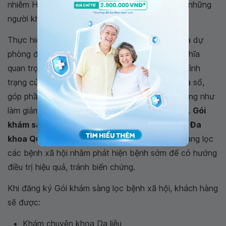
nhiễm HIV có được cuộc sống bình thường như những
người khỏe mạnh.
Thực hiện xét nghiệm sớm HIV giúp kiểm soát và dự
phòng được lây nhiễm. Điều này hết sức có ý nghĩa
quan trọng giúp cho người nhiễm HIV biết được tình
trạng của bản thân nếu đang trong giai đoạn cửa sổ,
góp phần tăng hiệu quả của việc điều trị bệnh cũng như
làm giảm nguy cơ lây truyền HIV cho người khác.
Gói
khám sàng lọc các bệnh xã hội
của
Bệnh viện Đa
khoa Quốc tế Vinmec
giúp khách hàng khám sàng lọc
các bệnh xã hội nhằm phát hiện bệnh sớm để có hướng
điều trị hiệu quả, tránh biến chứng.
Khi đăng ký Gói khám sàng lọc bệnh xã hội, khách hàng
sẽ được:
Khám chuyên khoa Da liễu