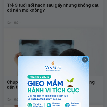
Trẻ 9 tuổi nổi hạch sau gáy nhưng không đau
có nên mổ không?
Xem thêm
×
Chụp X-quang khi mang thai có ảnh hưởng
đến thai nhi không?
Xem thêm