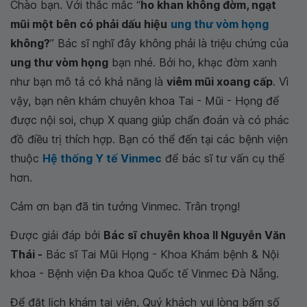
Chào bạn. Với thắc mắc “
ho khan không đờm, ngạt
mũi một bên có phải dấu hiệu
ung thư vòm họng
không?
” Bác sĩ nghĩ đây không phải là triệu chứng của
ung thư vòm họng
bạn nhé. Bởi ho, khạc đờm xanh
như bạn mô tả có khả năng là
viêm mũi xoang cấp
. Vì
vậy, bạn nên khám chuyên khoa Tai - Mũi - Họng để
được nội soi, chụp X quang giúp chẩn đoán và có phác
đồ điều trị thích hợp. Bạn có thể đến tại các bệnh viện
thuộc
Hệ thống Y tế Vinmec
để bác sĩ tư vấn cụ thể
hơn.
Cảm ơn bạn đã tin tưởng Vinmec. Trân trọng!
Được giải đáp bởi
Bác sĩ chuyên khoa II Nguyễn Văn
Thái -
Bác sĩ Tai Mũi Họng - Khoa Khám bệnh & Nội
khoa - Bệnh viện Đa khoa Quốc tế Vinmec Đà Nẵng.
Để đặt lịch khám tại viện, Quý khách vui lòng bấm số