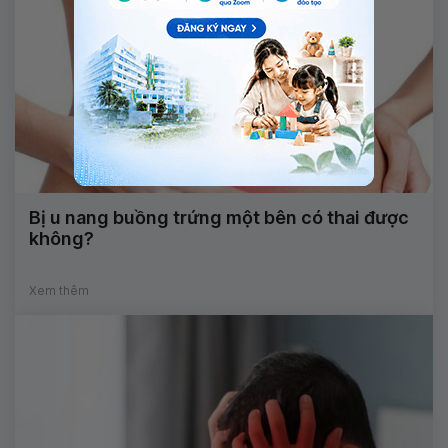
Bị u nang buồng trứng một bên có thai được
không?
Xem thêm