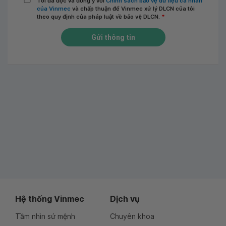
Tôi đã đọc và đồng ý với
Chính sách bảo vệ dữ liệu cá nhân
của Vinmec
và chấp thuận để Vinmec xử lý DLCN của tôi
theo quy định của pháp luật về bảo vệ DLCN.
*
Gửi thông tin
Hệ thống Vinmec
Dịch vụ
Tầm nhìn sứ mệnh
Chuyên khoa