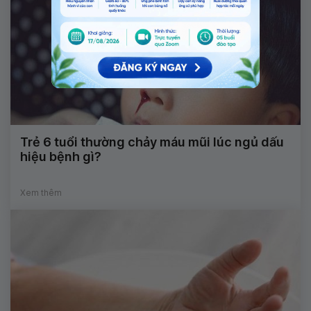
Trẻ 6 tuổi thường chảy máu mũi lúc ngủ dấu
hiệu bệnh gì?
Xem thêm