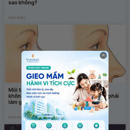
sao không?
Xem thêm
×
Mũi tấy lên khi lắc đầu nhẹ và cảm thấy
không chắc chắn sau gãy sụn sống mũi phải
làm gì?
Xem thêm