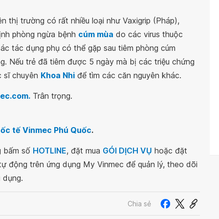
 thị trường có rất nhiều loại như Vaxigrip (Pháp),
 định phòng ngừa bệnh
cúm mùa
do các virus thuộc
các tác dụng phụ có thể gặp sau tiêm phòng cúm
ng. Nếu trẻ đã tiêm được 5 ngày mà bị các triệu chứng
ác sĩ chuyên
Khoa Nhi
để tìm các căn nguyên khác.
ec.com.
Trân trọng.
Quốc tế Vinmec Phú Quốc
.
ng bấm số
HOTLINE
, đặt mua
GÓI DỊCH VỤ
hoặc đặt
 tự động trên ứng dụng My Vinmec để quản lý, theo dõi
g dụng.
Chia sẻ