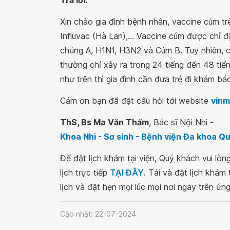
Trả lời:
Xin chào gia đình bệnh nhân, vaccine cúm trên
Influvac (Hà Lan),... Vaccine cúm được chỉ
chủng A, H1N1, H3N2 và Cúm B. Tuy nhiên, 
thường chỉ xảy ra trong 24 tiếng đến 48 tiế
như trên thì gia đình cần đưa trẻ đi khám b
Cảm ơn bạn đã đặt câu hỏi tới website
vinm
ThS, Bs Ma Văn Thấm
, Bác sĩ Nội Nhi -
Khoa Nhi - Sơ sinh - Bệnh viện Đa khoa 
Để đặt lịch khám tại viện, Quý khách vui lò
lịch trực tiếp
TẠI ĐÂY
. Tải và đặt lịch khám
lịch và đặt hẹn mọi lúc mọi nơi ngay trên ứn
Cập nhật: 22-07-2024