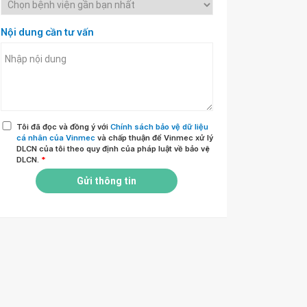
Nội dung cần tư vấn
Tôi đã đọc và đồng ý với
Chính sách bảo vệ dữ liệu
cá nhân của Vinmec
và chấp thuận để Vinmec xử lý
DLCN của tôi theo quy định của pháp luật về bảo vệ
DLCN.
*
Gửi thông tin