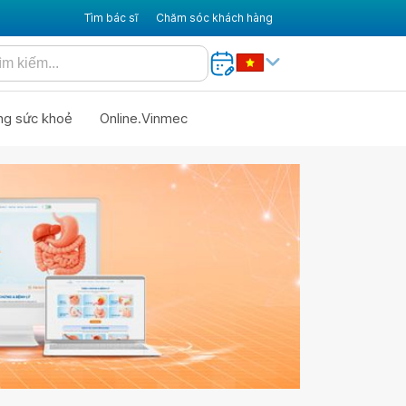
Tìm bác sĩ
Chăm sóc khách hàng
ng sức khoẻ
Online.Vinmec