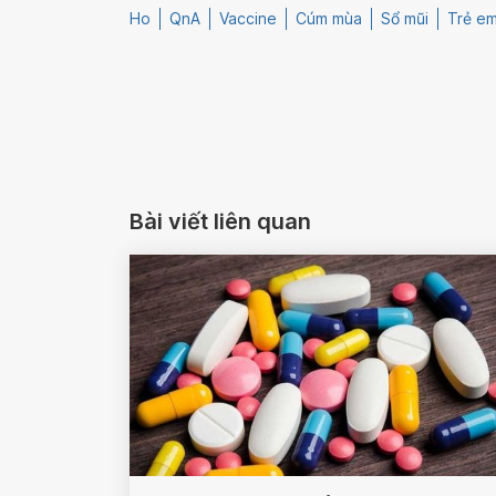
Ho
QnA
Vaccine
Cúm mùa
Sổ mũi
Trẻ e
Bài viết liên quan