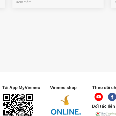
Xem thêm
Tải App MyVinmec
Vinmec shop
Theo dõi ch
Đối tác liên