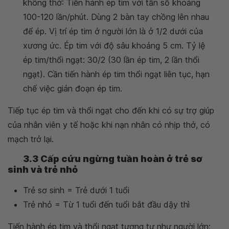
không thở: Tiến hành ép tim với tần số khoảng
100-120 lần/phút. Dùng 2 bàn tay chồng lên nhau
để ép. Vị trí ép tim ở người lớn là ở 1/2 dưới của
xương ức. Ép tim với độ sâu khoảng 5 cm. Tỷ lệ
ép tim/thổi ngạt: 30/2 (30 lần ép tim, 2 lần thổi
ngạt). Cần tiến hành ép tim thổi ngạt liên tục, hạn
chế việc gián đoạn ép tim.
Tiếp tục ép tim và thổi ngạt cho đến khi có sự trợ giúp
của nhân viên y tế hoặc khi nạn nhân có nhịp thở, có
mạch trở lại.
3.3 Cấp cứu ngừng tuần hoàn ở trẻ sơ
sinh và trẻ nhỏ
Trẻ sơ sinh = Trẻ dưới 1 tuổi
Trẻ nhỏ = Từ 1 tuổi đến tuổi bắt đầu dậy thì
Tiến hành ép tim và thổi ngạt tương tự như người lớn;