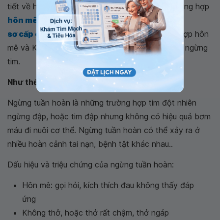
tiết về hỗ trợ sự sống cơ bản đối với những trường hợp
hôn mê
và còn thở. Tuy nhiên những người
sơ cấp cứu
ban đầu có thể gặp những trường hợp hôn
mê và KHÔNG THỞ, hoặc những trường hợp đã ngừng
tim.
Như thế nào là ngừng tuần hoàn?
Ngừng tuần hoàn là những trường hợp tim đột nhiên
ngừng đập, hoặc tim đập nhưng không có hiệu quả bơm
máu đi nuôi cơ thể. Ngừng tuần hoàn có thể xảy ra ở
nhiều hoàn cảnh tai nạn, bệnh tật khác nhau..
Dấu hiệu và triệu chứng của ngừng tuần hoàn:
Hôn mê: gọi hỏi, kích thích đau không thấy đáp
ứng
Không thở, hoặc thở rất chậm, thở ngáp