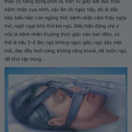
thấy có tiếng động phát ra, trên 10 giây bắt đầu thấy
bệnh nhân cựa mình, sặc lên rồi ngáy tiếp, đó là dấu
hiệu biểu hiện cơn ngừng thở; bệnh nhân cảm thấy ngộp
thở, ngột ngạt khó thở khi ngủ. Biểu hiện đáng chú ý
nữa là bệnh nhân thường thức giấc vào ban đêm, có
thể đi tiểu 3-4 lần, ngủ không ngon giấc; ngủ dậy mệt
mỏi, đau đầu buổi sáng, không sảng khoái, rất buồn ngủ,
rất khó tập trung...