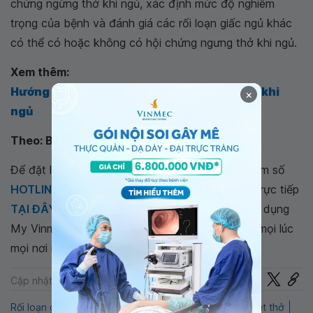
chứng ngừng thở khi ngủ, xác định mức độ nghiêm
trọng của bệnh và đánh giá các rối loạn giấc ngủ khác
có thể có hoặc không có hội chứng ngưng thở khi ngủ.
Xem thêm:
Hướng dẫn chẩn đoán hội chứng ngưng thở khi
×
ngủ
Theo: Báo mới
Để đặt lịch khám tại viện, Quý khách vui lòng bấm số
HOTLINE
, đặt mua
GÓI DỊCH VỤ
hoặc đặt lịch trực tiếp
TẠI ĐÂY
. Tải và đặt lịch khám tự động trên ứng dụng
My Vinmec để quản lý, theo dõi lịch và đặt hẹn mọi lúc
mọi nơi ngay trên ứng dụng.
Chia sẻ
Cập nhật: 24-02-2026
Rối loạn giấc ngủ
ngủ ngáy
Ngủ không sâu
Nghẹt thở