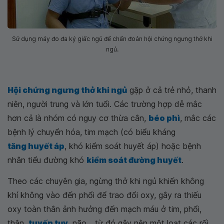
Sử dụng máy đo đa ký giấc ngủ để chẩn đoán hội chứng ngưng thở khi
ngủ.
Hội chứng ngưng thở khi ngủ
gặp ở cả trẻ nhỏ, thanh
niên, người trung và lớn tuổi. Các trường hợp dễ mắc
hơn cả là nhóm có nguy cơ thừa cân,
béo phì
, mắc các
bệnh lý chuyển hóa, tim mạch (có biểu kháng
tăng huyết áp
, khó kiểm soát huyết áp) hoặc bệnh
nhân tiểu đường khó
kiểm soát đường huyết
.
Theo các chuyên gia, ngừng thở khi ngủ khiến không
khí không vào đến phổi để trao đổi oxy, gây ra thiếu
oxy toàn thân ảnh hưởng đến mạch máu ở tim, phổi,
thận,
tuyến tụy
, não... từ đó gây nên một loạt các rối