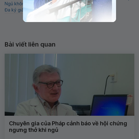
Ngủ không ngon
Hô hấp
Ngưng thở khi ngủ
Đa ký giấc ngủ
Bài viết liên quan
Chuyên gia của Pháp cảnh báo về hội chứng
ngưng thở khi ngủ