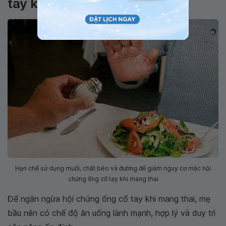
tay khi mang thai
Hạn chế sử dụng muối, chất béo và đường để giảm nguy cơ mắc hội
chứng ống cổ tay khi mang thai
Để ngăn ngừa hội chứng ống cổ tay khi mang thai, mẹ
bầu nên có chế độ ăn uống lành mạnh, hợp lý và duy trì