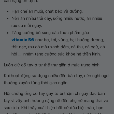
cân nặng ổn định.
Hạn chế ăn muối, chất béo và đường.
Nên ăn nhiều trái cây, uống nhiều nước, ăn nhiều
rau củ mỗi ngày.
Tăng cường bổ sung các thực phẩm giàu
vitamin B6
như bơ, tỏi, vừng, hạt hướng dương,
thịt nạc, rau có màu xanh đậm, cá thu, cá ngừ, cá
hồi .....nhằm tăng cường sức khỏe hệ thần kinh.
Luôn giữ cổ tay ở tư thế thư giãn ở mức trung bình.
Khi hoạt động sử dụng nhiều đến bàn tay, nên nghỉ ngơi
thường xuyên từng thời gian ngắn.
Hội chứng ống cổ tay gây tê bì thậm chí gây đau bàn
tay vì vậy ảnh hưởng nặng nề đến phụ nữ mang thai và
sau sinh. Khi thấy xuất hiện bất cứ dấu hiệu nào, bạn