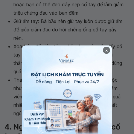
hoặc bạn có thể đeo dây nẹp cổ tay để làm giảm
triệu chứng đau vào ban đêm.
Giữ ấm tay: Bà bầu nên giữ tay luôn được giữ ấm
để giúp giảm đau do hội chứng ống cổ tay gây
nên.
Xoa bóp: để giảm tắc nghẽn, bạn nên nắm lấy cổ
×
tay và xoa bóp bằng chuyển động tròn. Duỗi
thẳng tay và cánh tay, tuy nhiên không nên dùng
quá sức để tránh làm tổn thương ống cổ tay.
Thảo mộc: Bà bầu cũng có thể dùng thảo mộc
như
trà hoa cúc
để thư giãn tinh thần và giảm
viêm. Tuy nhiên mẹ bầu không nên lạm dùng quá
nhiều bởi thảo mộc có thể khiến tình trạng mất
ngủ càng thêm trầm trọng.
4. Ngăn ngừa hội chứng ống cổ