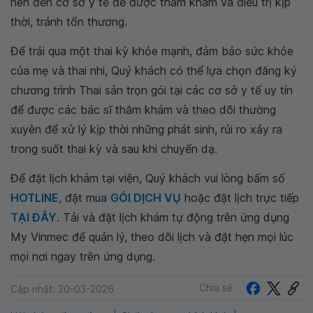
nên đến cơ sở y tế để được thăm khám và điều trị kịp
thời, tránh tổn thương.
Để trải qua một thai kỳ khỏe mạnh, đảm bảo sức khỏe
của mẹ và thai nhi, Quý khách có thể lựa chọn đăng ký
chương trình Thai sản trọn gói tại các cơ sở y tế uy tín
để được các bác sĩ thăm khám và theo dõi thường
xuyên để xử lý kịp thời những phát sinh, rủi ro xảy ra
trong suốt thai kỳ và sau khi chuyển dạ.
Để đặt lịch khám tại viện, Quý khách vui lòng bấm số
HOTLINE
, đặt mua
GÓI DỊCH VỤ
hoặc đặt lịch trực tiếp
TẠI ĐÂY
. Tải và đặt lịch khám tự động trên ứng dụng
My Vinmec để quản lý, theo dõi lịch và đặt hẹn mọi lúc
mọi nơi ngay trên ứng dụng.
Chia sẻ
Cập nhật: 20-03-2026