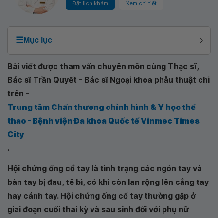
Đặt lịch khám
Xem chi tiết
☰
Mục lục
Bài viết được tham vấn chuyên môn cùng Thạc sĩ,
Bác sĩ Trần Quyết - Bác sĩ Ngoại khoa phẫu thuật chi
trên -
Trung tâm Chấn thương chỉnh hình & Y học thể
thao - Bệnh viện Đa khoa Quốc tế Vinmec Times
City
.
Hội chứng ống cổ tay là tình trạng các ngón tay và
bàn tay bị đau, tê bì, có khi còn lan rộng lên cẳng tay
hay cánh tay. Hội chứng ống cổ tay thường gặp ở
giai đoạn cuối thai kỳ và sau sinh đối với phụ nữ