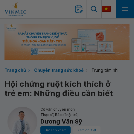
Trang chủ
Chuyên trang sức khoẻ
Trung tâm nhi
Hội chứng ruột kích thích ở
trẻ em: Những điều cần biết
Cố vấn chuyên môn
Thạc sĩ, Bác sĩ nội trú,
Dương Văn Sỹ
Đặt lịch khám
Xem chi tiết