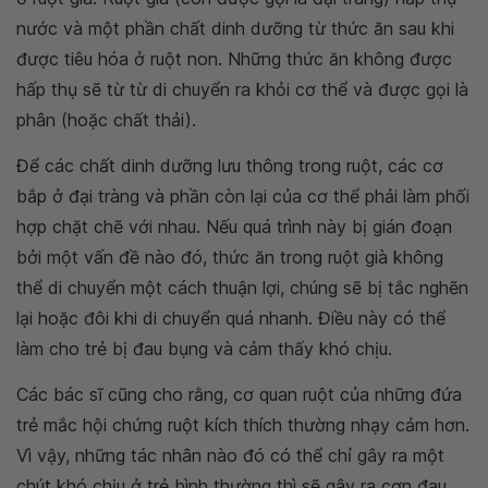
nước và một phần chất dinh dưỡng từ thức ăn sau khi
được tiêu hóa ở ruột non. Những thức ăn không được
hấp thụ sẽ từ từ di chuyển ra khỏi cơ thể và được gọi là
phân (hoặc chất thải).
Để các chất dinh dưỡng lưu thông trong ruột, các cơ
bắp ở đại tràng và phần còn lại của cơ thể phải làm phối
hợp chặt chẽ với nhau. Nếu quá trình này bị gián đoạn
bởi một vấn đề nào đó, thức ăn trong ruột già không
thể di chuyển một cách thuận lợi, chúng sẽ bị tắc nghẽn
lại hoặc đôi khi di chuyển quá nhanh. Điều này có thể
làm cho trẻ bị đau bụng và cảm thấy khó chịu.
Các bác sĩ cũng cho rằng, cơ quan ruột của những đứa
trẻ mắc hội chứng ruột kích thích thường nhạy cảm hơn.
Vì vậy, những tác nhân nào đó có thể chỉ gây ra một
chút khó chịu ở trẻ bình thường thì sẽ gây ra cơn đau