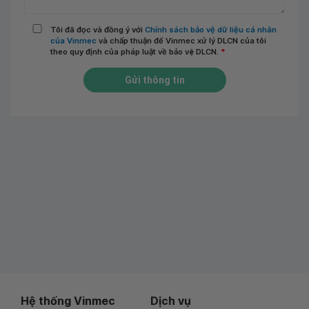
Tôi đã đọc và đồng ý với
Chính sách bảo vệ dữ liệu cá nhân
của Vinmec
và chấp thuận để Vinmec xử lý DLCN của tôi
theo quy định của pháp luật về bảo vệ DLCN.
*
Gửi thông tin
Hệ thống Vinmec
Dịch vụ