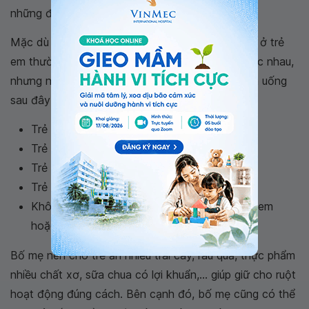
những điều đó.
Mặc dù thức ăn gây ra hội chứng ruột kích thích ở trẻ
em thường khác nhau đối với những đứa trẻ khác nhau,
nhưng nhìn chung những món ăn và thói quen ăn uống
sau đây có thể là “thủ phạm” gây bệnh:
Trẻ thường ăn quá no trong mỗi bữa.
Trẻ thường ăn thực phẩm cay, nóng.
Trẻ thích ăn những thực phẩm giàu chất béo
Trẻ ăn socola thường xuyên.
Không dung nạp các sản phẩm từ sữa như kem
hoặc pho mát.
Bố mẹ nên cho trẻ ăn nhiều trái cây, rau quả, thực phẩm
nhiều chất xơ, sữa chua có lợi khuẩn,... giúp giữ cho ruột
hoạt động đúng cách. Bên cạnh đó, bố mẹ cũng có thể