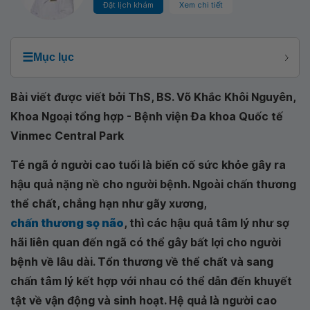
Đặt lịch khám
Xem chi tiết
☰
Mục lục
Bài viết được viết bởi ThS, BS. Võ Khắc Khôi Nguyên,
Khoa Ngoại tổng hợp - Bệnh viện Đa khoa Quốc tế
Vinmec Central Park
Té ngã ở người cao tuổi là biến cố sức khỏe gây ra
hậu quả nặng nề cho người bệnh. Ngoài chấn thương
thể chất, chẳng hạn như gãy xương,
chấn thương sọ não
, thì các hậu quả tâm lý như sợ
hãi liên quan đến ngã có thể gây bất lợi cho người
bệnh về lâu dài. Tổn thương về thể chất và sang
chấn tâm lý kết hợp với nhau có thể dẫn đến khuyết
tật về vận động và sinh hoạt. Hệ quả là người cao