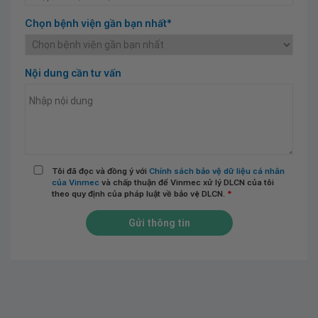
Chọn bệnh viện gần bạn nhất*
Nội dung cần tư vấn
Tôi đã đọc và đồng ý với
Chính sách bảo vệ dữ liệu cá nhân
của Vinmec
và chấp thuận để Vinmec xử lý DLCN của tôi
theo quy định của pháp luật về bảo vệ DLCN.
*
Gửi thông tin