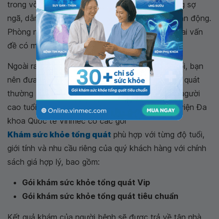
trong vòng một năm và tăng nguy cơ mắc chứng sợ
ngã, dẫn đến
trầm cảm
và hạn chế khả năng vận động.
Phòng ngừa té ngã và hội chứng sau té ngã là hai vấn
đề có mối liên hệ mật thiết với nhau.
Ngoài ra, để bảo vệ sức khỏe của người cao tuổi, bạn
nên đưa họ đến cơ sở y tế khám sức khỏe tổng quát
thường xuyên bởi tầm tuổi này sức đề kháng ở người
cao tuổi kém, rất dễ mắc bệnh. Hiện nay, Bệnh viện Đa
khoa Quốc tế Vinmec có các gói
Khám sức khỏe tổng quát
phù hợp với từng độ tuổi,
giới tính và nhu cầu riêng của quý khách hàng với chính
sách giá hợp lý, bao gồm:
Gói khám sức khỏe tổng quát Vip
Gói khám sức khỏe tổng quát tiêu chuẩn
Kết quả khám của người bệnh sẽ được trả về tận nhà.