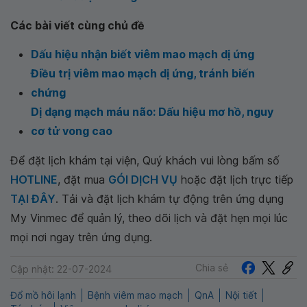
Các bài viết cùng chủ đề
Dấu hiệu nhận biết viêm mao mạch dị ứng
Điều trị viêm mao mạch dị ứng, tránh biến
chứng
Dị dạng mạch máu não: Dấu hiệu mơ hồ, nguy
cơ tử vong cao
Để đặt lịch khám tại viện, Quý khách vui lòng bấm số
HOTLINE
, đặt mua
GÓI DỊCH VỤ
hoặc đặt lịch trực tiếp
TẠI ĐÂY
. Tải và đặt lịch khám tự động trên ứng dụng
My Vinmec để quản lý, theo dõi lịch và đặt hẹn mọi lúc
mọi nơi ngay trên ứng dụng.
Chia sẻ
Cập nhật: 22-07-2024
Đổ mồ hôi lạnh
Bệnh viêm mao mạch
QnA
Nội tiết