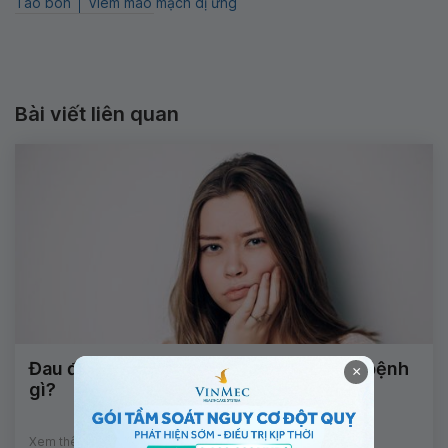
Táo bón
Viêm mao mạch dị ứng
Bài viết liên quan
Đau đầu, đau nhức răng kèm mắt mờ là bệnh
×
gì?
Xem thêm