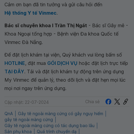
Cảm ơn bạn đã tin tưởng và gửi câu hỏi đến
Hệ thống Y tế Vinmec
.
Bác sĩ chuyên khoa I Trần Thị Ngát
- Bác sĩ Gây mê -
Khoa Ngoại tổng hợp - Bệnh viện Đa khoa Quốc tế
Vinmec Đà Nẵng.
Để đặt lịch khám tại viện, Quý khách vui lòng bấm số
HOTLINE
, đặt mua
GÓI DỊCH VỤ
hoặc đặt lịch trực tiếp
TẠI ĐÂY
. Tải và đặt lịch khám tự động trên ứng dụng
My Vinmec để quản lý, theo dõi lịch và đặt hẹn mọi lúc
mọi nơi ngay trên ứng dụng.
Chia sẻ
Cập nhật: 22-07-2024
QnA
Gây tê ngoài màng cứng có gây nguy hiểm
gây tê ngoài màng cứng
Gây tê ngoài màng cứng có tác dụng bao lâu
Sản phụ khoa
Quá trình chuyển dạ