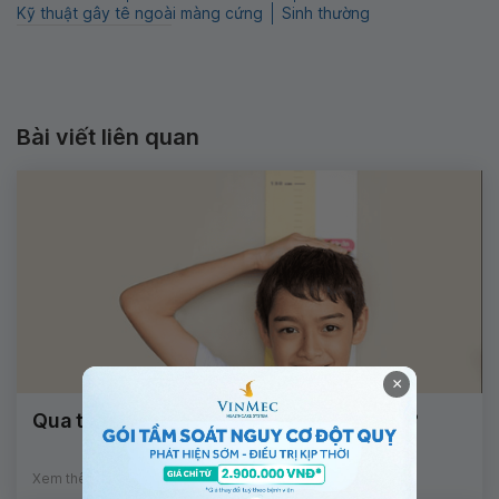
Kỹ thuật gây tê ngoài màng cứng
Sinh thường
Bài viết liên quan
×
Qua tuổi dậy thì có cao lên được không?
Xem thêm