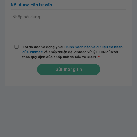
Nội dung cần tư vấn
Tôi đã đọc và đồng ý với
Chính sách bảo vệ dữ liệu cá nhân
của Vinmec
và chấp thuận để Vinmec xử lý DLCN của tôi
theo quy định của pháp luật về bảo vệ DLCN.
*
Gửi thông tin