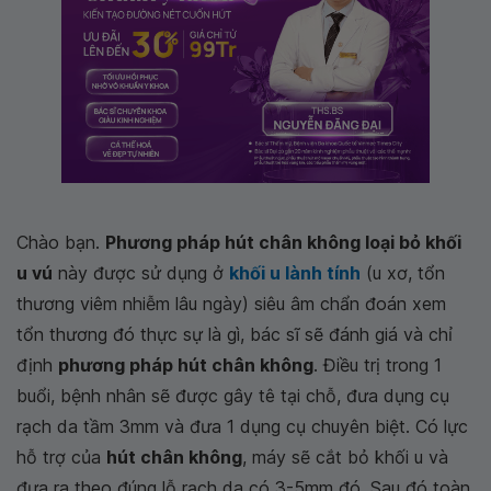
Chào bạn.
Phương pháp hút chân không loại bỏ khối
u vú
này được sử dụng ở
khối u lành tính
(u xơ, tổn
thương viêm nhiễm lâu ngày) siêu âm chẩn đoán xem
tổn thương đó thực sự là gì, bác sĩ sẽ đánh giá và chỉ
định
phương pháp hút chân không
. Điều trị trong 1
buổi, bệnh nhân sẽ được gây tê tại chỗ, đưa dụng cụ
rạch da tầm 3mm và đưa 1 dụng cụ chuyên biệt. Có lực
hỗ trợ của
hút chân không
, máy sẽ cắt bỏ khối u và
đưa ra theo đúng lỗ rạch da có 3-5mm đó. Sau đó toàn