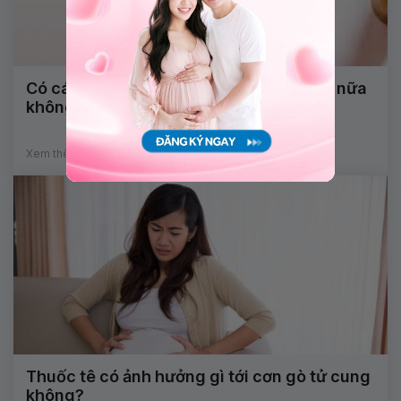
Có các khối u vú có nên hút chân không nữa
không?
Xem thêm
Thuốc tê có ảnh hưởng gì tới cơn gò tử cung
không?