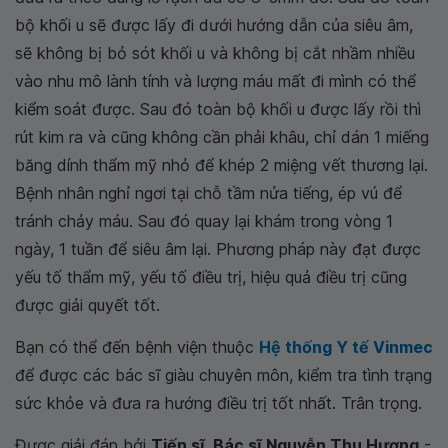
bộ khối u sẽ được lấy đi dưới hướng dẫn của siêu âm,
sẽ không bị bỏ sót khối u và không bị cắt nhầm nhiều
vào nhu mô lành tính và lượng máu mất đi mình có thể
kiểm soát được. Sau đó toàn bộ khối u được lấy rồi thì
rút kim ra và cũng không cần phải khâu, chỉ dán 1 miếng
băng dính thẩm mỹ nhỏ để khép 2 miệng vết thương lại.
Bệnh nhân nghỉ ngơi tại chỗ tầm nửa tiếng, ép vú để
tránh chảy máu. Sau đó quay lại khám trong vòng 1
ngày, 1 tuần để siêu âm lại. Phương pháp này đạt được
yếu tố thẩm mỹ, yếu tố điều trị, hiệu quả điều trị cũng
được giải quyết tốt.
Bạn có thể đến bệnh viện thuộc
Hệ thống Y tế Vinmec
để được các bác sĩ giàu chuyên môn, kiểm tra tình trạng
sức khỏe và đưa ra hướng điều trị tốt nhất. Trân trọng.
Được giải đáp bởi
Tiến sĩ, Bác sĩ Nguyễn Thu Hương
-