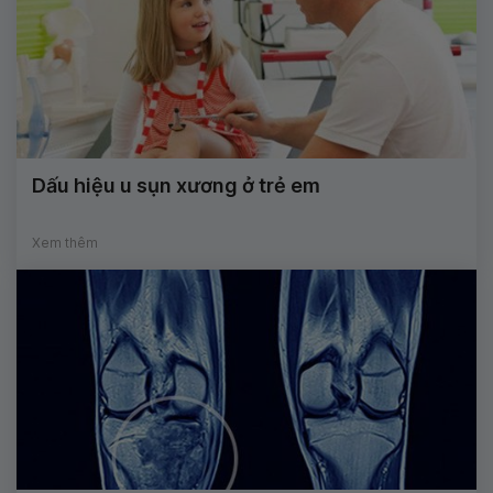
Dấu hiệu u sụn xương ở trẻ em
Xem thêm