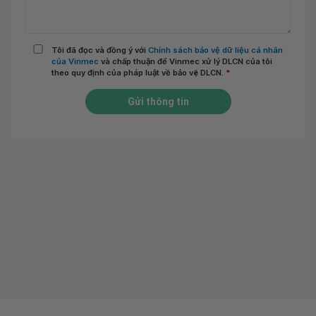
Tôi đã đọc và đồng ý với
Chính sách bảo vệ dữ liệu cá nhân
của Vinmec
và chấp thuận để Vinmec xử lý DLCN của tôi
theo quy định của pháp luật về bảo vệ DLCN.
*
Gửi thông tin