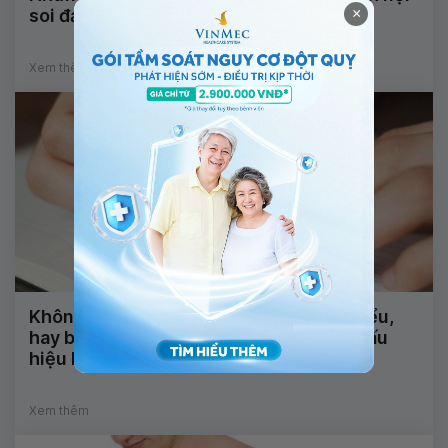
×
soi đại tràng là gì?
Xem thêm
Không nói được, nhìn mặt chữ không hiểu,
hay bị động kinh và tê đầu ngón tay là dấu
hiệu bệnh gì?
Xem thêm