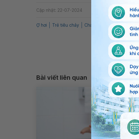
Cập nhật: 22-07-2024
Ợ hơi
Trẻ tiêu chảy
Chán ăn
Sốt
QnA
Đa
Bài viết liên quan