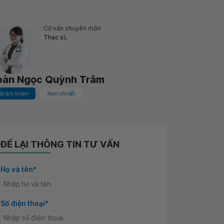
Cố vấn chuyên môn
Thạc sĩ,
oàn Ngọc Quỳnh Trâm
ặt lịch khám
Xem chi tiết
ĐỂ LẠI THÔNG TIN TƯ VẤN
Họ và tên*
Số điện thoại*