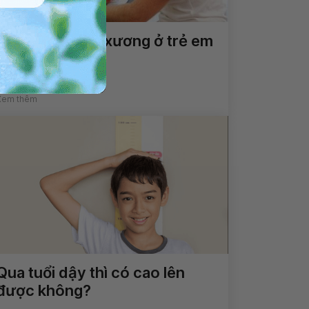
Dấu hiệu u sụn xương ở trẻ em
Xem thêm
Qua tuổi dậy thì có cao lên
được không?