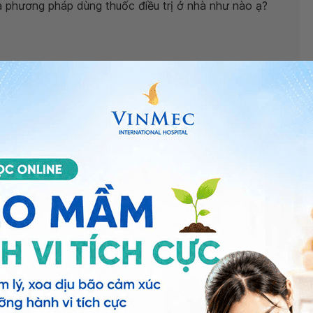
à phương pháp dùng thuốc điều trị ở nhà như nào ạ?
 sốt, đau bụng kéo dài
trên 3 ngày thì người nhà cần
có thể đưa con đến các bệnh viện thuộc
c bác sĩ chuyên môn tư vấn kỹ càng hơn.
ới Vinmec. Trân trọng!
gọc Quỳnh Trâm
- Khoa Nhi - Sơ sinh - Bệnh viện Đa
ng bấm số
HOTLINE
, đặt mua
GÓI DỊCH VỤ
hoặc đặt
 tự động trên ứng dụng My Vinmec để quản lý, theo dõi
g dụng.