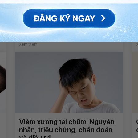
Đau bụng kèm nôn, bạch cầu
tăng cao là dấu hiệu bệnh gì?
Xem thêm
Viêm xương tai chũm: Nguyên
nhân, triệu chứng, chẩn đoán
và điều trị