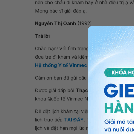
nên cho cháu đi khám hay ở nhà điều trị ạ v
Mong bác sĩ giải đáp ạ.
Nguyễn Thị Oanh
(1992)
Trả lời
Chào bạn! Với tình trạng của
trẻ tiêu chảy,
đưa trẻ đi khám và kiểm tra phân nhé. Bạn 
Hệ thống Y tế Vinmec
để thăm khám và đượ
Cảm ơn bạn đã gửi câu hỏi, chia sẻ lo lắng v
Được giải đáp bởi
Thạc sĩ, Bác sĩ Đoàn N
khoa Quốc tế Vinmec Nha Trang.
Để đặt lịch khám tại viện, Quý khách vui lò
lịch trực tiếp
TẠI ĐÂY
. Tải và đặt lịch khám
lịch và đặt hẹn mọi lúc mọi nơi ngay trên ứn