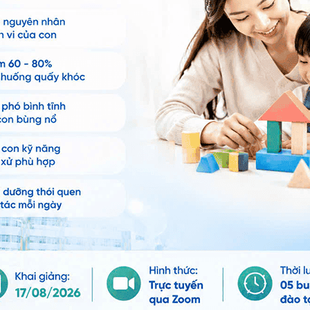
Chia sẻ
u bụng kéo dài
Nhi