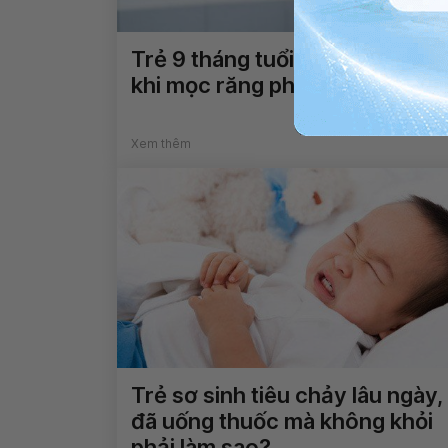
Trẻ 9 tháng tuổi bị tiêu chảy
khi mọc răng phải làm sao?
Xem thêm
Trẻ sơ sinh tiêu chảy lâu ngày,
đã uống thuốc mà không khỏi
phải làm sao?