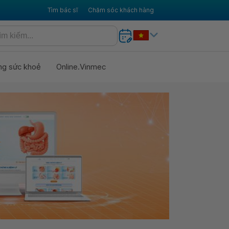
Tìm bác sĩ
Chăm sóc khách hàng
ng sức khoẻ
Online.Vinmec