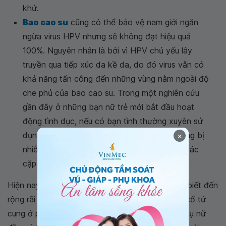
khứ.
Bao cao su
cũng có thể bảo vệ nam giới ngăn
ngừa virus HPV nhưng sẽ không đạt hiệu quả
100%. Nguyên nhân là bởi vì HPV chủ yếu lây
truyền qua tiếp xúc da kề da, do đó virus vẫn có
khả năng tấn công đến những vùng nằm ngoài độ
che phủ của bao cao su. Trong một nghiên cứu
gần đây ở những bạn nữ trẻ mới bắt đầu hoạt
động tình dục, nếu có bạn tình thường xuyên sử
dụng bao cao su mỗi lần quan hệ thì khả năng bị
×
nhiễm virus của họ sẽ thấp hơn 70% so với các
cặp đôi dùng bao cao su ít hơn 5%.
Hiện nay trong cộng đồng, virus HPV vẫn được biết đến
rộng rãi như một nguyên nhân dẫn đến ung thư cổ tử
cung ở phụ nữ. Tuy nhiên thực tế nam giới lẫn phụ nữ