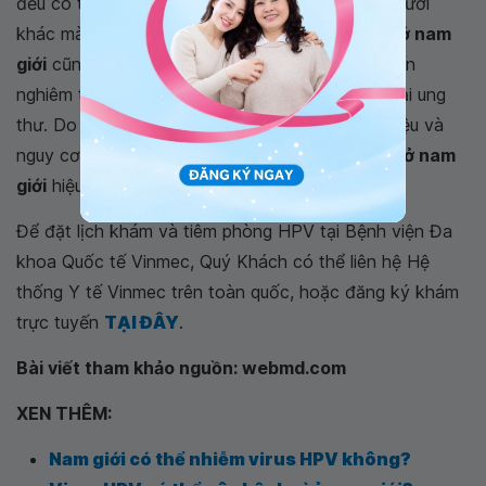
đều có thể bị nhiễm HPV và truyền bệnh cho người
khác mà không hề biết về điều đó.
Nhiễm HPV ở nam
giới
cũng gây ra các vấn đề sức khỏe từ nhẹ đến
nghiêm trọng, bao gồm sùi mào gà và một số loại ung
thư. Do đó phái mạnh cần nắm được các dấu hiệu và
nguy cơ, cũng như cách phòng ngừa
virus HPV ở nam
giới
hiệu quả.
Để đặt lịch khám và tiêm phòng HPV tại Bệnh viện Đa
khoa Quốc tế Vinmec, Quý Khách có thể liên hệ Hệ
thống Y tế Vinmec trên toàn quốc, hoặc đăng ký khám
trực tuyến
TẠI ĐÂY
.
Bài viết tham khảo nguồn: webmd.com
XEN THÊM:
Nam giới có thể nhiễm virus HPV không?