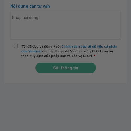
Nội dung cần tư vấn
Tôi đã đọc và đồng ý với
Chính sách bảo vệ dữ liệu cá nhân
của Vinmec
và chấp thuận để Vinmec xử lý DLCN của tôi
theo quy định của pháp luật về bảo vệ DLCN.
*
Gửi thông tin