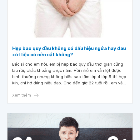
Hẹp bao quy đầu không có dấu hiệu ngứa hay đau
xót liệu có nên cắt không?
Bác sĩ cho em hỏi, em bị hẹp bao quy đầu thời gian cũng
lâu rồi, chắc khoảng chục năm. Hồi nhỏ em vẫn lột được
bình thường nhưng không hiểu sao tầm lớp 4 lớp 5 thì hẹp
kín, chỉ hở đúng niệu đạo. Cho đến giờ 22 tuổi rồi, em vẫn
sinh hoạt bình thường. Vậy cho em hỏi, hẹp bao quy đầu
không có dấu hiệu ngứa hay đau xót liệu có nên cắt không
Xem thêm
ạ?