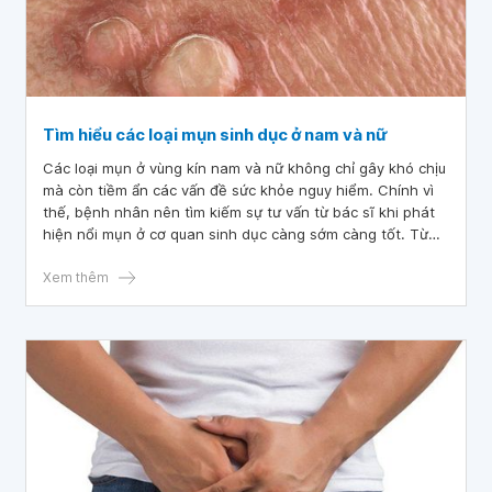
Tìm hiểu các loại mụn sinh dục ở nam và nữ
Các loại mụn ở vùng kín nam và nữ không chỉ gây khó chịu
mà còn tiềm ẩn các vấn đề sức khỏe nguy hiểm. Chính vì
thế, bệnh nhân nên tìm kiếm sự tư vấn từ bác sĩ khi phát
hiện nổi mụn ở cơ quan sinh dục càng sớm càng tốt. Từ
đó, bệnh nhân sẽ có hướng điều trị phù hợp, kịp thời
phòng tránh các biến chứng có thể xảy ra.
Xem thêm