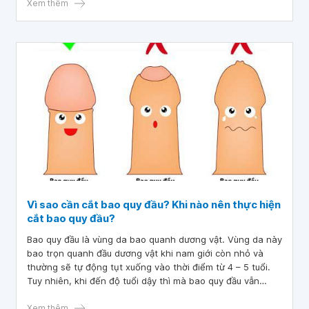
thành một vòng nhỏ và rất cứng. Em chưa quan hệ bao giờ
Xem thêm
nên rất tự ti. Bác sĩ cho em hỏi là hẹp bao quy đầu có
phương pháp điều trị thế nào ạ?
Vì sao cần cắt bao quy đầu? Khi nào nên thực hiện
cắt bao quy đầu?
Bao quy đầu là vùng da bao quanh dương vật. Vùng da này
bao trọn quanh đầu dương vật khi nam giới còn nhỏ và
thường sẽ tự động tụt xuống vào thời điểm từ 4 – 5 tuổi.
Tuy nhiên, khi đến độ tuổi dậy thì mà bao quy đầu vẫn
chưa tự tụt xuống, thì có thể cần phải can thiệp bằng phẫu
thuật.
Xem thêm