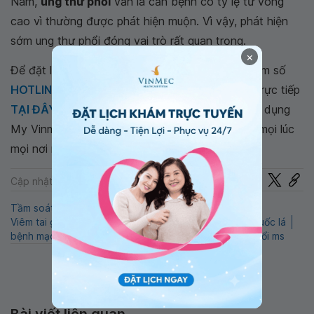
Nam,
ung thư phổi
vẫn là căn bệnh có tỷ lệ tử vong
cao vì thường được phát hiện muộn. Vì vậy, phát hiện
sớm ung thư phổi đóng vai trò rất quan trọng.
×
Để đặt lịch khám tại viện, Quý khách vui lòng bấm số
HOTLINE
, đặt mua
GÓI DỊCH VỤ
hoặc đặt lịch trực tiếp
TẠI ĐÂY
. Tải và đặt lịch khám tự động trên ứng dụng
My Vinmec để quản lý, theo dõi lịch và đặt hẹn mọi lúc
mọi nơi ngay trên ứng dụng.
Chia sẻ
Cập nhật: 30-07-2026
Tầm soát ung thư Phổi
Nguyên nhân ung thư phổi
Viêm tai giữa
Hen suyễn
Ung thư phổi
Nghiện thuốc lá
bệnh mạch vành
Hút thuốc lá thụ động
Ung thư phổi ms
Bài viết liên quan