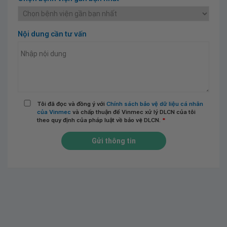
Nội dung cần tư vấn
Tôi đã đọc và đồng ý với
Chính sách bảo vệ dữ liệu cá nhân
của Vinmec
và chấp thuận để Vinmec xử lý DLCN của tôi
theo quy định của pháp luật về bảo vệ DLCN.
*
Gửi thông tin