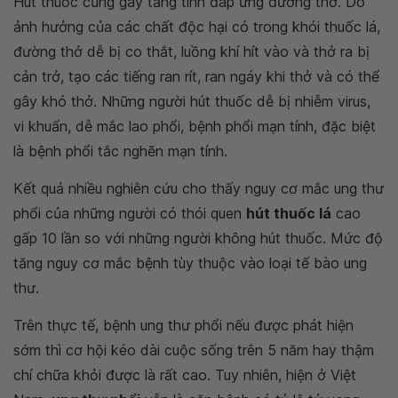
Hút thuốc cũng gây tăng tính đáp ứng đường thở. Do
ảnh hưởng của các chất độc hại có trong khói thuốc lá,
đường thở dễ bị co thắt, luồng khí hít vào và thở ra bị
cản trở, tạo các tiếng ran rít, ran ngáy khi thở và có thể
gây khó thở. Những người hút thuốc dễ bị nhiễm virus,
vi khuẩn, dễ mắc lao phổi, bệnh phổi mạn tính, đặc biệt
là bệnh phổi tắc nghẽn mạn tính.
Kết quả nhiều nghiên cứu cho thấy nguy cơ mắc ung thư
phổi của những người có thói quen
hút thuốc lá
cao
gấp 10 lần so với những người không hút thuốc. Mức độ
tăng nguy cơ mắc bệnh tùy thuộc vào loại tế bào ung
thư.
Trên thực tế, bệnh ung thư phổi nếu được phát hiện
sớm thì cơ hội kéo dài cuộc sống trên 5 năm hay thậm
chí chữa khỏi được là rất cao. Tuy nhiên, hiện ở Việt